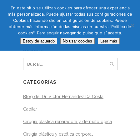
CAS
CAT
ENG
RUS
En este sitio se utilizan cookies para ofrecer una experiencia
más personalizada. Puede ajustar todas sus configuraciones de
Cookies haciendo clic en configuración de cookies. Puede
obtener más información de las mismas en nuestra “Política de
cookies". Para seguir navegando pulse que sí acepta.
BLOG
Estoy de acuerdo
No usar cookies
Leer más
BUSCAR
CATEGORÍAS
Blog del Dr. Víctor Hernández Da Costa
Capilar
Cirugía plástica reparadora y dermatológica
Cirugía plástica y estética corporal