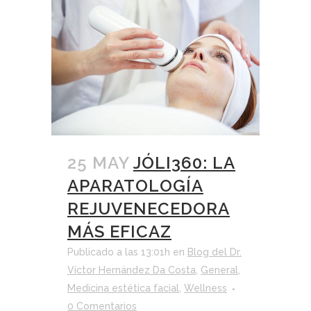
25 MAY
JÓLI360: LA
APARATOLOGÍA
REJUVENECEDORA
MÁS EFICAZ
Publicado a las 13:01h
en
Blog del Dr.
Víctor Hernández Da Costa
,
General
,
Medicina estética facial
,
Wellness
0 Comentarios