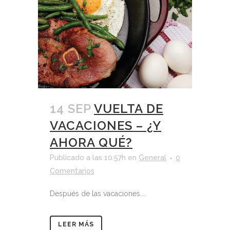
14 SEP
VUELTA DE
VACACIONES – ¿Y
AHORA QUÉ?
Publicado a las 10:57h
en
General
0
Comentarios
Después de las vacaciones...
LEER MÁS