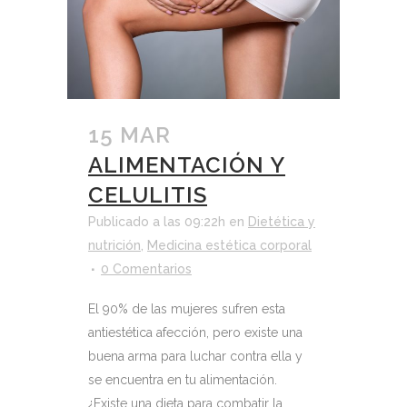
15 MAR
ALIMENTACIÓN Y
CELULITIS
Publicado a las 09:22h
en
Dietética y
nutrición
,
Medicina estética corporal
0 Comentarios
El 90% de las mujeres sufren esta
antiestética afección, pero existe una
buena arma para luchar contra ella y
se encuentra en tu alimentación.
¿Existe una dieta para combatir la