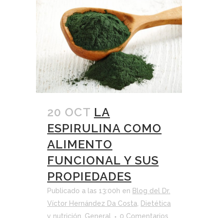
20 OCT
LA
ESPIRULINA COMO
ALIMENTO
FUNCIONAL Y SUS
PROPIEDADES
Publicado a las 13:00h
en
Blog del Dr.
Víctor Hernández Da Costa
,
Dietética
y nutrición
,
General
0 Comentarios