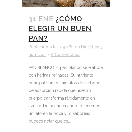
31 ENE
¿CÓMO
ELEGIR UN BUEN
PAN?
Publicado a las 09:46h
en
Dietética y
nutrición
0 Comentarios
PAN BLANCO El pan blanco se elabora
con harinas refinadas. Su nutriente
principal son los hidratos de carbono
de absorción rápida que nuestro
cuerpo transforma rápidamente en
azúcar. De hecho cuando lo tenemos
un rato en la boca y lo saboreas
puedes notar que es...