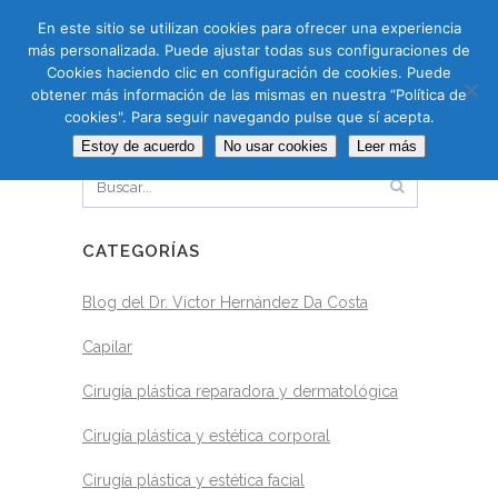
CAS
CAT
ENG
RUS
En este sitio se utilizan cookies para ofrecer una experiencia
más personalizada. Puede ajustar todas sus configuraciones de
Cookies haciendo clic en configuración de cookies. Puede
obtener más información de las mismas en nuestra “Política de
cookies". Para seguir navegando pulse que sí acepta.
BUSCAR
Estoy de acuerdo
No usar cookies
Leer más
CATEGORÍAS
Blog del Dr. Víctor Hernández Da Costa
Capilar
Cirugía plástica reparadora y dermatológica
Cirugía plástica y estética corporal
Cirugía plástica y estética facial