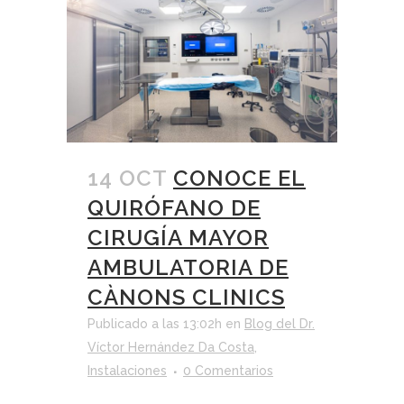
14 OCT
CONOCE EL
QUIRÓFANO DE
CIRUGÍA MAYOR
AMBULATORIA DE
CÀNONS CLINICS
Publicado a las 13:02h
en
Blog del Dr.
Víctor Hernández Da Costa
,
Instalaciones
0 Comentarios