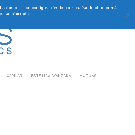
s haciendo clic en configuración de cookies. Puede obtener más
683 27 07 09
683 27 07 09
E-COMMERCE
e que sí acepta.
CAPILAR
ESTÉTICA AVANZADA
MÚTUAS