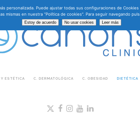
a más personalizada. Puede ajustar todas sus configuraciones de Cookie
las mismas en nuestra “Política de cookies". Para seguir navegando puls
Estoy de acuerdo
No usar cookies
Leer más
 Y ESTÉTICA
C. DERMATOLÓGICA
C. OBESIDAD
DIETÉTICA