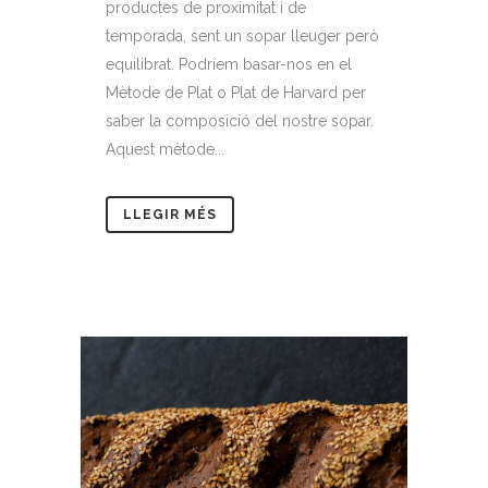
productes de proximitat i de
temporada, sent un sopar lleuger però
equilibrat. Podríem basar-nos en el
Mètode de Plat o Plat de Harvard per
saber la composició del nostre sopar.
Aquest mètode...
LLEGIR MÉS