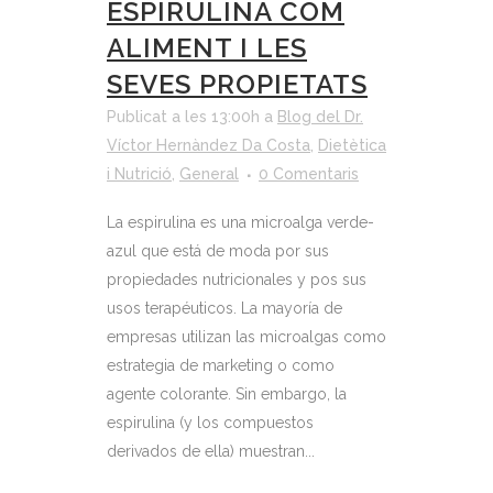
ESPIRULINA COM
ALIMENT I LES
SEVES PROPIETATS
Publicat a les 13:00h
a
Blog del Dr.
Víctor Hernàndez Da Costa
,
Dietètica
i Nutrició
,
General
0 Comentaris
La espirulina es una microalga verde-
azul que está de moda por sus
propiedades nutricionales y pos sus
usos terapéuticos. La mayoría de
empresas utilizan las microalgas como
estrategia de marketing o como
agente colorante. Sin embargo, la
espirulina (y los compuestos
derivados de ella) muestran...