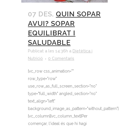
07 DES.
QUIN SOPAR
AVUI? SOPAR
EQUILIBRAT I
SALUDABLE
Publicat a les 14:36h
a
Dietètica i
Nutrició
0 Comentaris
[vc_row css_animation=""
row_type="row"
use_row_as_full_screen_section="no"
type="full_width" angled_section="no"
text_align="left"
background_image_as_pattern="without_pattern"]
[vc_column][vc_column_text]Per
començar, l'ideal és que hi hagi