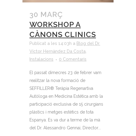
30 MARÇ
WORKSHOP A
CÀNONS CLINICS
Publicat a les 14:03h
a
Blog del Dr.
Víctor Hernàndez Da Costa
,
Instalacions
0 Comentaris
El passat dimecres 23 de febrer vam
realitzar la nova formació de
SEFFILLER®️ Teràpia Regenartiva
Autòloga en Medicina Estètica amb la
participació exclusiva de 15 cirurgians
plàstics i metges estètics de tota
Espanya. Es va dur a terme de la mà
del Dr. Alessandro Gennai, Director...