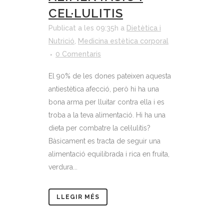
CEL·LULITIS
Publicat a les 09:35h
a
Dietètica i
Nutrició
,
Medicina estètica corporal
0 Comentaris
El 90% de les dones pateixen aquesta
antiestètica afecció, però hi ha una
bona arma per lluitar contra ella i es
troba a la teva alimentació. Hi ha una
dieta per combatre la cel·lulitis?
Bàsicament es tracta de seguir una
alimentació equilibrada i rica en fruita,
verdura...
LLEGIR MÉS