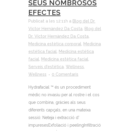
SEUS NOMBROSOS
EFECTES
Publicat a les 12:11h
a
Blog del Dr.
Víctor Hernàndez Da Costa
,
Blog del
Dr. Víctor Hernàndez Da Costa
,
Medicina estètica corporal
,
Medicina
estética facial
,
Medicina estética
facial
,
Medicina estètica facial
,
Serveis d'estètica
,
Wellness
,
Wellness
0 Comentaris
Hydrafacial ™ és un procediment
mèdic no invasiu per al rostre i el cos
que combina, gràcies als seus
diferents capçals, en una mateixa
sessió: Neteja i extracció d'
impuresesExfoliació i peelingInfiltració