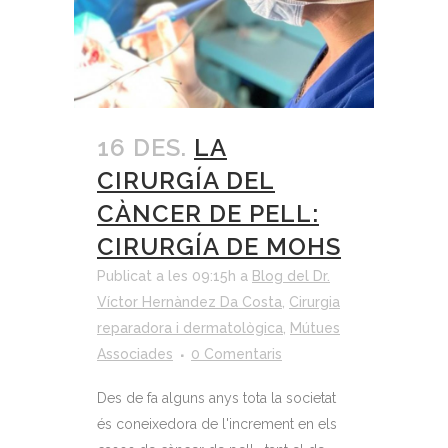
16 DES.
LA
CIRURGÍA DEL
CÀNCER DE PELL:
CIRURGÍA DE MOHS
Publicat a les 09:15h
a
Blog del Dr.
Víctor Hernàndez Da Costa
,
Cirurgia
reparadora i dermatològica
,
Mútues
Associades
0 Comentaris
Des de fa alguns anys tota la societat
és coneixedora de l'increment en els