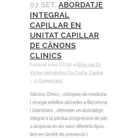
07 SET.
ABORDATJE
INTEGRAL
CAPILLAR EN
UNITAT CAPILLAR
DE CÀNONS
CLINICS
Publicat a les 07:23h
a
Blog del Dr.
Víctor Hernàndez Da Costa
,
Capilar
0 Comentaris
Cànons Clinics , clíniques de medicina
i cirurgia estètica ubicades a Barcelona
i Granollers , ofereixen un abordatge
integral a la pèrdua progressiva de pèl
o alopècia en els seus diferents tipus,
tant en l'àmbit de prevenció i