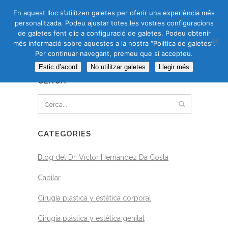
CAS
CAT
ENG
RUS
En aquest lloc s’utilitzen galetes per oferir una experiència més
personalitzada. Podeu ajustar totes les vostres configuracions
de galetes fent clic a configuració de galetes. Podeu obtenir
més informació sobre aquestes a la nostra “Política de galetes”.
Per continuar navegant, premeu que sí accepteu.
BLOG
Estic d’acord
No utilitzar galetes
Llegir més
CERCA
CATEGORIES
Blog del Dr. Víctor Hernàndez Da Costa
Capilar
Cirugía plástica y estética corporal
Cirugía plástica y estética genital