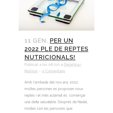
11 GEN.
PER UN
2022 PLE DE REPTES
NUTRICIONALS!
Publicat a les 08:01h
a
Dietètica i
Nutrició
0 Comentaris
Amb l'arribada del nou any 2022,
moltes persones es proposen nous
reptes i el més aclamat és: començar
una dieta saludable. Després de Nadal,
moltes són les persones que