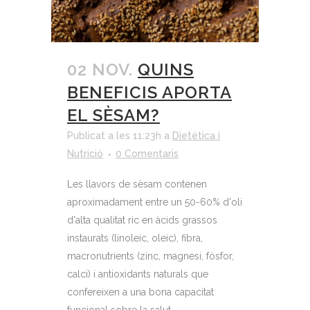
02 NOV.
QUINS
BENEFICIS APORTA
EL SÈSAM?
Publicat a les 11:23h
a
Dietètica i
Nutrició
0 Comentaris
Les llavors de sèsam contenen
aproximadament entre un 50-60% d'oli
d'alta qualitat ric en àcids grassos
instaurats (linoleic, oleic), fibra,
macronutrients (zinc, magnesi, fòsfor,
calci) i antioxidants naturals que
confereixen a una bona capacitat