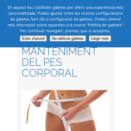
CAS
CAT
ENG
RUS
En aquest lloc s’utilitzen galetes per oferir una experiència més
personalitzada. Podeu ajustar totes les vostres configuracions
de galetes fent clic a configuració de galetes. Podeu obtenir
més informació sobre aquestes a la nostra “Política de galetes”.
Per continuar navegant, premeu que sí accepteu.
CONTROL I
Estic d’acord
No utilitzar galetes
Llegir més
MANTENIMENT
DEL PES
CORPORAL