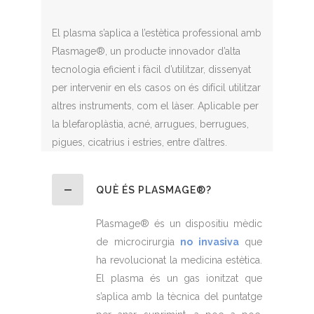
El plasma s’aplica a l’estètica professional amb
Plasmage®, un producte innovador d’alta
tecnologia eficient i fàcil d’utilitzar, dissenyat
per intervenir en els casos on és difícil utilitzar
altres instruments, com el làser. Aplicable per
la blefaroplàstia, acné, arrugues, berrugues,
pigues, cicatrius i estries, entre d’altres.
QUÈ ÉS PLASMAGE®?
Plasmage® és un dispositiu mèdic
de microcirurgia
no invasiva
que
ha revolucionat la medicina estètica.
El plasma és un gas ionitzat que
s’aplica amb la tècnica del puntatge