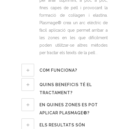
per anar suprimint, a poc a poc,
fines capes de pell i provocant la
formació de col·lagen i elastina.
Plasmage® crea un arc elèctric de
fàcil aplicació que permet arribar a
les zones en les que difícilment
poden utilitzar-se altres mètodes
per tractar els teixits de la pell .
COM FUNCIONA?
QUINS BENEFICIS TÉ EL
TRACTAMENT?
EN QUINES ZONES ES POT
APLICAR PLASMAGE®?
ELS RESULTATS SÓN