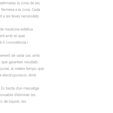
eafirmaràs la zona de les
em fermesa a la zona. Cada
 a les teves necessitats
.
 de medicina estètica
ment amb el qual
-li consistència i
epenent de cada cas, amb
que garanteix resultats
orporal, al mateix temps que
i la electroporació. Amb
. Es tracta d’un massatge
onsable d’eliminar les
ó de líquids, les