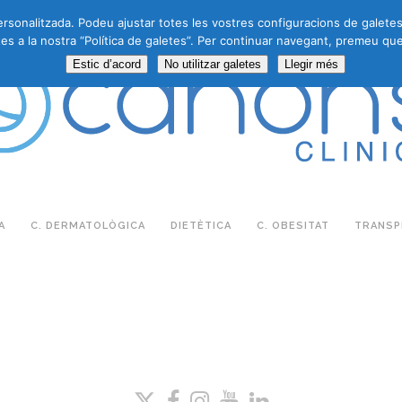
personalitzada. Podeu ajustar totes les vostres configuracions de galete
es a la nostra “Política de galetes”. Per continuar navegant, premeu que
Estic d’acord
No utilitzar galetes
Llegir més
A
C. DERMATOLÒGICA
DIETÈTICA
C. OBESITAT
TRANSPL