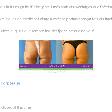
ls lluir uns glutis d’infart, pots, i més amb els avantatges que t’oferi
clíniques de medicina i cirurgia estètica podràs finançar tots els tra
llueixes el glutis que sempre has desitjat és perquè no vols!
s corporales
closed at this time.