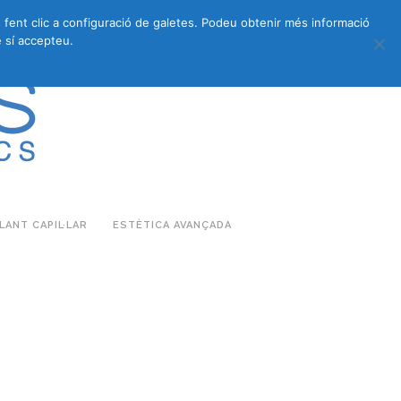
s fent clic a configuració de galetes. Podeu obtenir més informació
683 27 07 09
683 27 07 09
E-COMMERCE
 sí accepteu.
ANT CAPIL·LAR
ESTÈTICA AVANÇADA