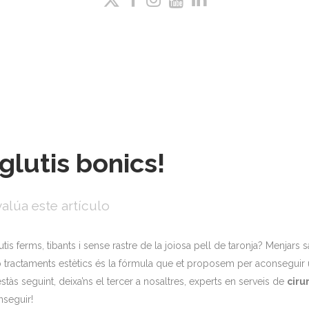
glutis bonics!
alúa este artículo
lutis ferms, tibants i sense rastre de la joiosa pell de taronja? Menjars 
b tractaments estètics és la fórmula que et proposem per aconseguir u
stàs seguint, deixa’ns el tercer a nosaltres, experts en serveis de
ciru
seguir!