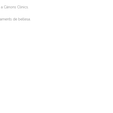
m a Cànons Clinics.
ctaments de bellesa.