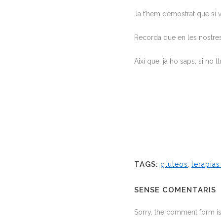
Ja t’hem demostrat que si vo
Recorda que en les nostres 
Així que, ja ho saps, si no 
TAGS:
gluteos
,
terapia
SENSE COMENTARIS
Sorry, the comment form is 