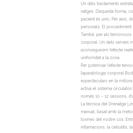
Un dels tractaments estrell
natges. D’aquesta forma, co
pacient és únic. Per això, 
personals. El procediment n
També, per als temorosos de
corporal. Un dels serveis m
aconseguirem l’efecte reafi
uniformitat a la zona.
Per potenciar l’efecte ten
l’aparatologia corporal Bo
espectaculars en la millora 
activa el sistema circulator
només 10 – 12 sessions, d’
La tècnica del Drenatge Lim
manual, basat amb la metod
toxines del nostre cos. Entr
inflamacions, la cel·lulitis,