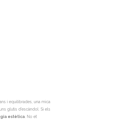
sans i equilibrades, una mica
ns glutis d’escàndol. Si els
rgia estètica
. No et