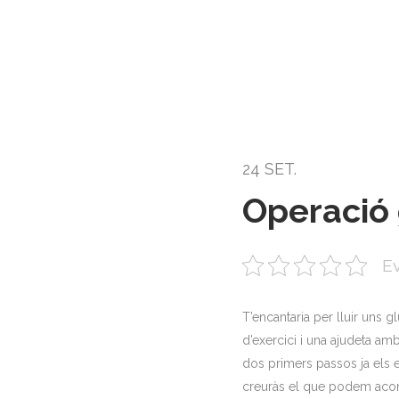
24 SET.
Operació 
Ev
T’encantaria per lluir uns g
d’exercici i una ajudeta am
dos primers passos ja els e
creuràs el que podem acon