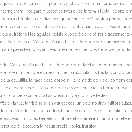
a que et proposem és l’Implant de glutis, amb el qual remodelaràs i r
ntornejarem i realçarem l’estètica natural de la teva silueta i aportar
disposem d’implants de diverses grandàries que s’adapten perfectament
omés dura una hora i el mateix dia ja pots anar a casa a recuperar-te
ls quiròfans i les agulles, existeix l’opció de recórrer a tractaments
és efectius és el Massatge Anticel·lulític i Remodelador, un procedi
rmant que estem buscant. Reduirem el teixit adipós de la pell, aportant
sor del Massatge Anticel·lulític i Remodelador també ho combinem, d
dyter Premium amb electroestimulació muscular. Es tracta d’un procés 
de la cel·lulitis, la flaccidesa corporal, la remodelació del contorn c
i i limfàtic gràcies a la força de la electroestimulació, la termoterapia 
una hora cadascuna, podràs presumir de glutis perfectes!
fàtic Manual també serà, en aquest cas, un dels nostres millors aliats
ologia Vodder, que actua directament sobre el sistema limfàtic, resp
e els seus múltiples beneficis, millora el sistema immunitari, la retenci
 la circulació i accelera la recuperació postquirúrgica.