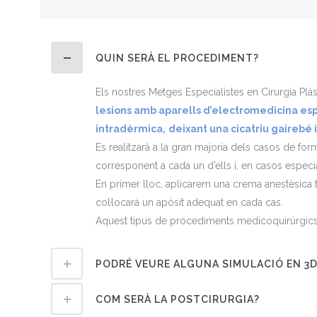
QUIN SERÀ EL PROCEDIMENT?
Els nostres Metges Especialistes en Cirurgia Plàs
lesions amb aparells d’electromedicina esp
intradèrmica,
deixant una cicatriu gairebé
Es realitzarà a la gran majoria dels casos de for
corresponent a cada un d’ells i, en casos especi
En primer lloc, aplicarem una crema anestèsica tò
col·locarà un apòsit adequat en cada cas.
Aquest tipus de procediments medicoquirúrgics s
PODRÉ VEURE ALGUNA SIMULACIÓ EN 3D 
COM SERÀ LA POSTCIRURGIA?