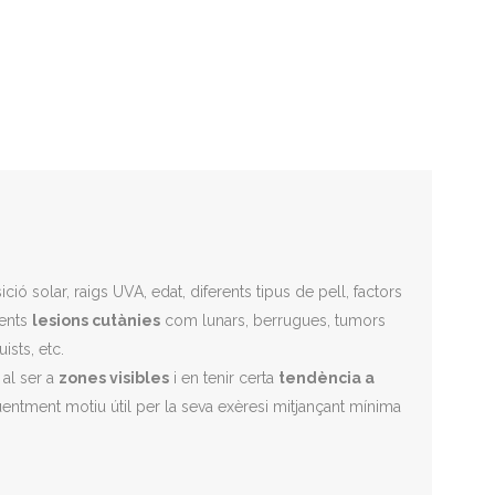
ió solar, raigs UVA, edat, diferents tipus de pell, factors
rents
lesions cutànies
com lunars, berrugues, tumors
ists, etc.
 al ser a
zones visibles
i en tenir certa
tendència a
entment motiu útil per la seva exèresi mitjançant mínima