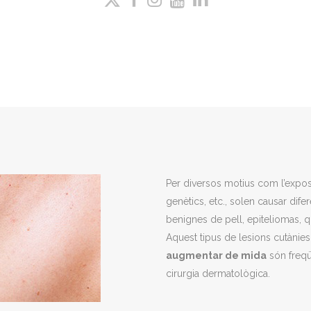
Per diversos motius com l’exposic
genètics, etc., solen causar dife
benignes de pell, epiteliomas, qu
Aquest tipus de lesions cutànies
augmentar de mida
són freqü
cirurgia dermatològica.