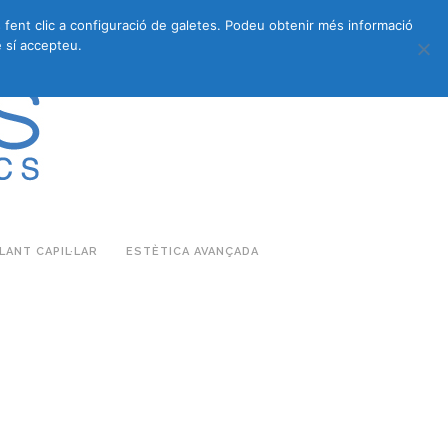
s fent clic a configuració de galetes. Podeu obtenir més informació
683 27 07 09
683 27 07 09
E-COMMERCE
 sí accepteu.
ANT CAPIL·LAR
ESTÈTICA AVANÇADA