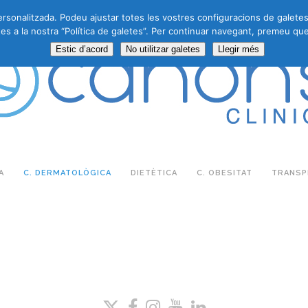
personalitzada. Podeu ajustar totes les vostres configuracions de galete
es a la nostra “Política de galetes”. Per continuar navegant, premeu que
Estic d’acord
No utilitzar galetes
Llegir més
A
C. DERMATOLÒGICA
DIETÈTICA
C. OBESITAT
TRANSPL