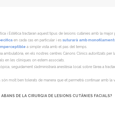
tica i Estètica tractaran aquest tipus de lesions cutànies amb la majo
ecífica
en cada cas en particular i es
suturarà
amb monofilaments 
 imperceptible
a simple vista amb el pas del temps.
ma ambulatòria, en els nostres centres Cànons Clinics autoritzats per l
als en les clíniques on estem associats.
pica, seguidament s’administrarà anestèsia local sobre l’àrea a tractar 
ón molt ben tolerats de manera que et permetrà continuar amb la vid
ABANS DE LA CIRURGIA DE LESIONS CUTÀNIES FACIALS?