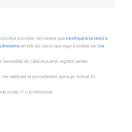
r pulcritud possible, de manera que
s’extirparà la lesió o
finíssims
en tots els casos que sigui possible per
via
a Generalitat de Catalunya amb registre sanitari
i es realitzarà el procediment quirúrgic indicat. Es
a social i / o professional.