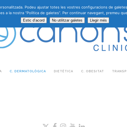
personalitzada. Podeu ajustar totes les vostres configuracions de galete
es a la nostra “Política de galetes”. Per continuar navegant, premeu que
Estic d’acord
No utilitzar galetes
Llegir més
A
C. DERMATOLÒGICA
DIETÈTICA
C. OBESITAT
TRANSPL