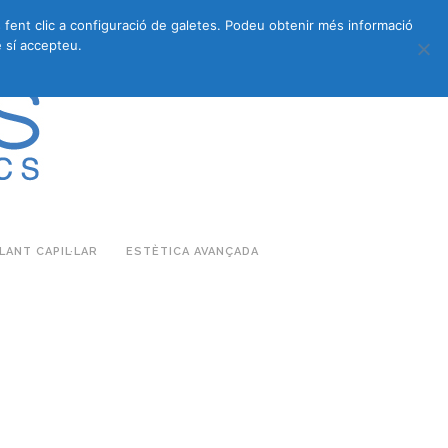
s fent clic a configuració de galetes. Podeu obtenir més informació
683 27 07 09
683 27 07 09
E-COMMERCE
 sí accepteu.
ANT CAPIL·LAR
ESTÈTICA AVANÇADA