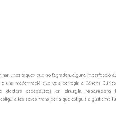
iminar, unes taques que no t’agraden, alguna imperfecció al
 o una malformació que vols corregir, a Cànons Clinics
de doctors especialistes en
cirurgia reparadora i
 estigui a les seves mans per a que estiguis a gust amb tu