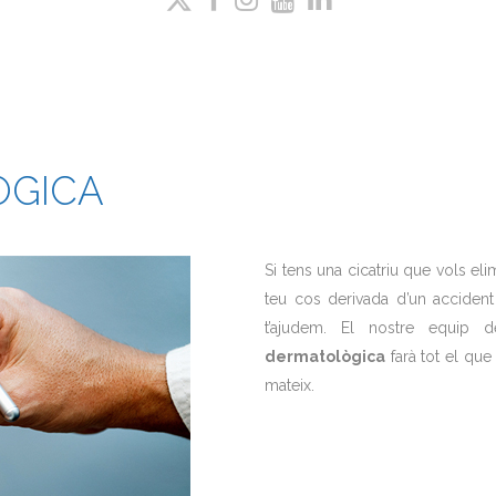
ÒGICA
Si tens una cicatriu que vols el
teu cos derivada d’un accident
t’ajudem. El nostre equip 
dermatològica
farà tot el que
mateix.