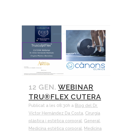
12 GEN.
WEBINAR
TRU®FLEX CUTERA
Publicat a les 08:30h
a
Blog del Dr.
Víctor Hernàndez Da Costa
,
Cirurgia
plàstica i estètica corporal
,
General
,
Medicina estètica corporal
,
Medicina