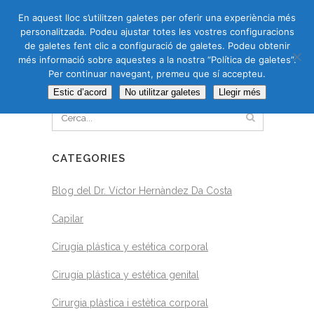
CAS
CAT
ENG
RUS
En aquest lloc s’utilitzen galetes per oferir una experiència més
personalitzada. Podeu ajustar totes les vostres configuracions
de galetes fent clic a configuració de galetes. Podeu obtenir
més informació sobre aquestes a la nostra “Política de galetes”.
Per continuar navegant, premeu que sí accepteu.
CERCA
Estic d’acord
No utilitzar galetes
Llegir més
CATEGORIES
Blog del Dr. Víctor Hernàndez Da Costa
Capilar
Cirugía plástica y estética corporal
Cirugía plástica y estética genital
Cirurgia plàstica i estètica corporal