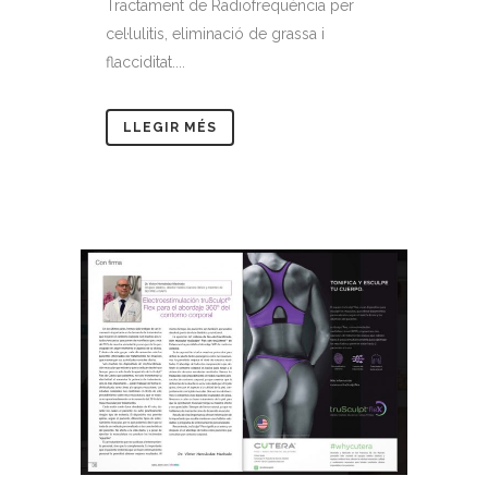
Tractament de Radiofreqüència per
cel·lulitis, eliminació de grassa i
flacciditat....
LLEGIR MÉS