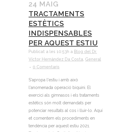
24 MAIG
TRACTAMENTS
ESTÈTICS
INDISPENSABLES
PER AQUEST ESTIU
Publicat a les 10:53h
a
Blog del Dr.
Víctor Hernàndez Da Costa
,
General
0 Comentaris
S'apropa l'estiu i amb això
l'anomenada operació biquini. El
exercici als gimnasos i els trataments
estètics són molt demandats per
potenciar resultats al cos i lluir-lo. Aquí
et comentem els procediments en
tendència per aquest estiu 2021.