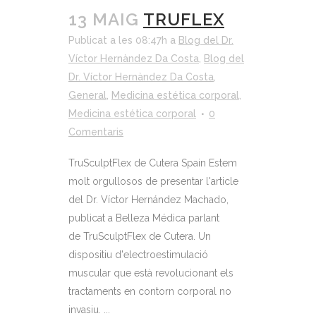
13 MAIG
TRUFLEX
Publicat a les 08:47h
a
Blog del Dr.
Víctor Hernàndez Da Costa
,
Blog del
Dr. Víctor Hernàndez Da Costa
,
General
,
Medicina estética corporal
,
Medicina estética corporal
0
Comentaris
TruSculptFlex de Cutera Spain Estem
molt orgullosos de presentar l'article
del Dr. Víctor Hernández Machado,
publicat a Belleza Médica parlant
de TruSculptFlex de Cutera. Un
dispositiu d'electroestimulació
muscular que està revolucionant els
tractaments en contorn corporal no
invasiu. ...