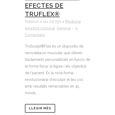
EFECTES DE
TRUFLEX®
Publicat a les 09:05h
a
Medicina
estética corporal
,
General
0
Comentaris
TruSculpt®Flex és un dispositiu de
remodelació muscular que ofereix
tractaments personalitzats en funció de
la forma física, la figura i els objectius
de l'pacient. És la nova forma
revolucionària d'esculpir el teu cos
amb resultats remarcables en 45
minuts....
LLEGIR MÉS