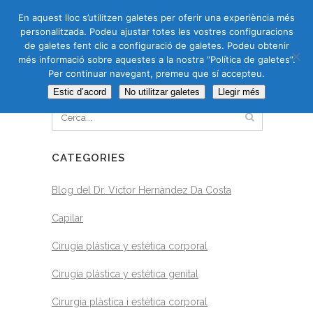
CAS
CAT
ENG
RUS
En aquest lloc s’utilitzen galetes per oferir una experiència més
personalitzada. Podeu ajustar totes les vostres configuracions
de galetes fent clic a configuració de galetes. Podeu obtenir
més informació sobre aquestes a la nostra “Política de galetes”.
Per continuar navegant, premeu que sí accepteu.
CERCA
Estic d’acord
No utilitzar galetes
Llegir més
CATEGORIES
Blog del Dr. Víctor Hernàndez Da Costa
Capilar
Cirugía plástica y estética corporal
Cirugía plástica y estética genital
Cirurgia plàstica i estètica corporal