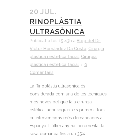
20 JUL.
RINOPLÀSTIA
ULTRASÒNICA
Publicat a les 15:43h
a
Blog del Dr.
Víctor Hernàndez Da Costa
,
Cirurgía
plàstica i estètica facial
,
Cirurgía
plàstica i estètica facial
0
Comentaris
La Rinoplàstia ultrasònica és
considerada com una de les tècniques
més noves pel que fa a cirurgia
estètica, aconseguint els primers llocs
en intervencions més demandades a
Espanya. L'últim any ha incrementat la
seva demanda fins a un 35%....