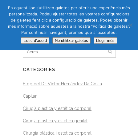
CAS
CAT
ENG
RUS
En aquest lloc s’utilitzen galetes per oferir una experiència més
personalitzada. Podeu ajustar totes les vostres configuracions
de galetes fent clic a configuració de galetes. Podeu obtenir
més informació sobre aquestes a la nostra “Política de galetes”.
Per continuar navegant, premeu que sí accepteu.
CERCA
Estic d’acord
No utilitzar galetes
Llegir més
CATEGORIES
Blog del Dr. Víctor Hernàndez Da Costa
Capilar
Cirugía plástica y estética corporal
Cirugía plástica y estética genital
Cirurgia plàstica i estètica corporal