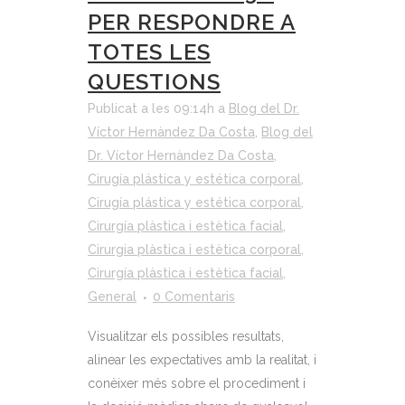
PER RESPONDRE A
TOTES LES
QUESTIONS
Publicat a les 09:14h
a
Blog del Dr.
Víctor Hernàndez Da Costa
,
Blog del
Dr. Víctor Hernàndez Da Costa
,
Cirugía plástica y estética corporal
,
Cirugía plástica y estética corporal
,
Cirurgía plàstica i estètica facial
,
Cirurgia plàstica i estètica corporal
,
Cirurgía plàstica i estètica facial
,
General
0 Comentaris
Visualitzar els possibles resultats,
alinear les expectatives amb la realitat, i
conèixer més sobre el procediment i