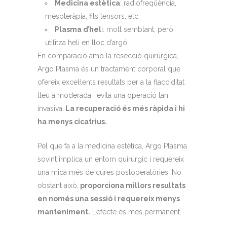
Medicina estètica
: radiofreqüència,
mesoteràpia, fils tensors, etc.
Plasma d’hel
i: molt semblant, però
utilitza heli en lloc d’argó.
En comparació amb la resecció quirúrgica,
Argo Plasma és un tractament corporal que
ofereix excel·lents resultats per a la flacciditat
lleu a moderada i evita una operació tan
invasiva.
La recuperació és més ràpida i hi
ha menys cicatrius.
Pel que fa a la medicina estètica, Argo Plasma
sovint implica un entorn quirúrgic i requereix
una mica més de cures postoperatòries. No
obstant això,
proporciona millors resultats
en només una sessió i requereix menys
manteniment.
L’efecte és més permanent.