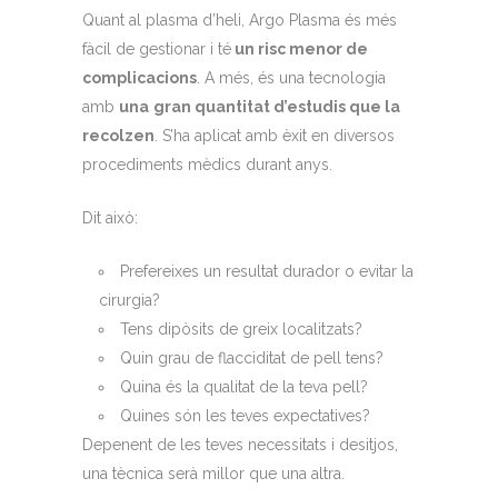
Quant al plasma d’heli, Argo Plasma és més
fàcil de gestionar i té
un risc menor de
complicacions
. A més, és una tecnologia
amb
una
gran quantitat d’estudis que la
recolzen
. S’ha aplicat amb èxit en diversos
procediments mèdics durant anys.
Dit això:
Prefereixes un resultat durador o evitar la
cirurgia?
Tens dipòsits de greix localitzats?
Quin grau de flacciditat de pell tens?
Quina és la qualitat de la teva pell?
Quines són les teves expectatives?
Depenent de les teves necessitats i desitjos,
una tècnica serà millor que una altra.