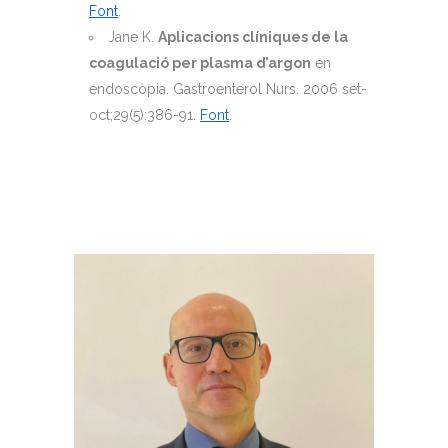
Font
.
Jane K.
Aplicacions clíniques de la
coagulació per plasma d’argon
en
endoscòpia. Gastroenterol Nurs. 2006 set-
oct;29(5):386-91.
Font
.