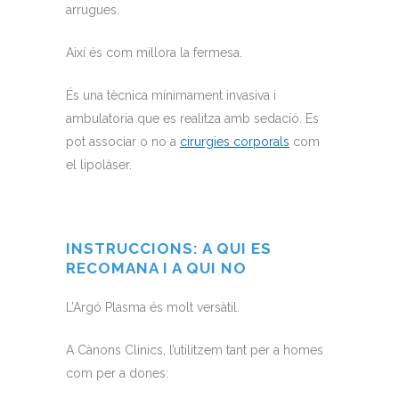
arrugues.
Així és com millora la fermesa.
És una tècnica mínimament invasiva i
ambulatoria que es realitza amb sedació. Es
pot associar o no a
cirurgies corporals
com
el lipolàser.
INSTRUCCIONS: A QUI ES
RECOMANA I A QUI NO
L’Argó Plasma és molt versàtil.
A Cànons Clinics, l’utilitzem tant per a homes
com per a dones: