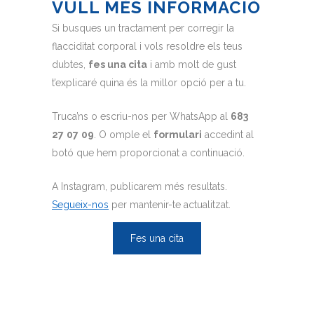
VULL MÉS INFORMACIÓ
Si busques un tractament per corregir la
flacciditat corporal i vols resoldre els teus
dubtes,
fes una cita
i amb molt de gust
t’explicaré quina és la millor opció per a tu.
Truca’ns o escriu-nos per WhatsApp al
683
27
07
09
. O omple el
formulari
accedint al
botó que hem proporcionat a continuació.
A Instagram, publicarem més resultats.
Segueix-nos
per mantenir-te actualitzat.
Fes una cita