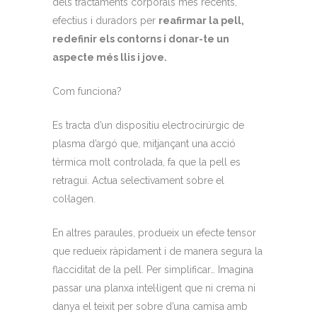
dels tractaments corporals més recents,
efectius i duradors per
reafirmar la pell,
redefinir els contorns i donar-te un
aspecte més llis i jove.
Com funciona?
Es tracta d’un dispositiu electrocirúrgic de
plasma d’argó que, mitjançant una acció
tèrmica molt controlada, fa que la pell es
retragui. Actua selectivament sobre el
col·lagen.
En altres paraules, produeix un efecte tensor
que redueix ràpidament i de manera segura la
flacciditat de la pell. Per simplificar… Imagina
passar una planxa intel·ligent que ni crema ni
danya el teixit per sobre d’una camisa amb