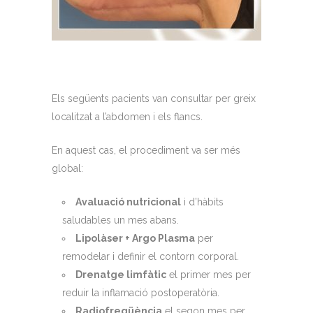
Els següents pacients van consultar per greix
localitzat a l’abdomen i els flancs.
En aquest cas, el procediment va ser més
global:
Avaluació nutricional
i d’hàbits
saludables un mes abans.
Lipolàser + Argo Plasma
per
remodelar i definir el contorn corporal.
Drenatge limfàtic
el primer mes per
reduir la inflamació postoperatòria.
Radiofreqüència
el segon mes per