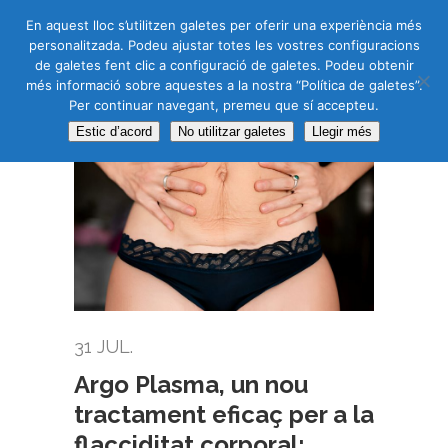
CAS
CAT
ENG
RUS
En aquest lloc s’utilitzen galetes per oferir una experiència més
personalitzada. Podeu ajustar totes les vostres configuracions
de galetes fent clic a configuració de galetes. Podeu obtenir
més informació sobre aquestes a la nostra “Política de galetes”.
Per continuar navegant, premeu que sí accepteu.
Estic d’acord
No utilitzar galetes
Llegir més
31 JUL.
Argo Plasma, un nou
tractament eficaç per a la
flacciditat corporal: