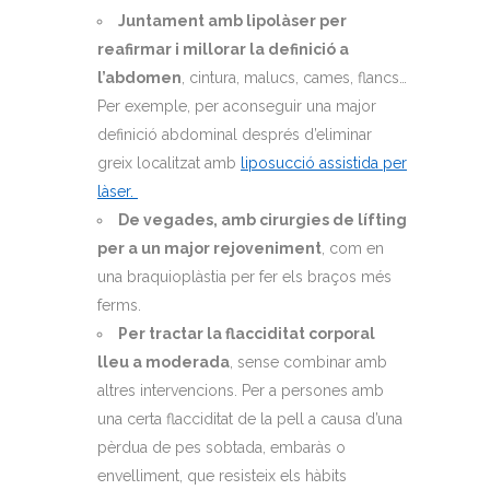
Juntament amb lipolàser per
reafirmar i millorar la definició a
l’abdomen
, cintura, malucs, cames, flancs…
Per exemple, per aconseguir una major
definició abdominal després d’eliminar
greix localitzat amb
liposucció assistida per
làser.
De vegades, amb cirurgies de lífting
per a un major rejoveniment
, com en
una braquioplàstia per fer els braços més
ferms.
Per tractar la flacciditat corporal
lleu a moderada
, sense combinar amb
altres intervencions. Per a persones amb
una certa flacciditat de la pell a causa d’una
pèrdua de pes sobtada, embaràs o
envelliment, que resisteix els hàbits