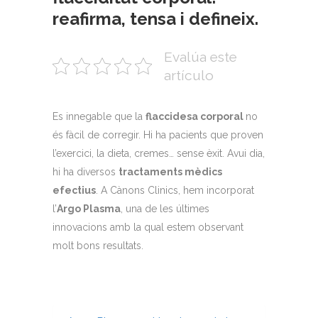
reafirma, tensa i defineix.
Evalúa este
artículo
Es innegable que la
flaccidesa corporal
no
és fàcil de corregir. Hi ha pacients que proven
l’exercici, la dieta, cremes… sense èxit. Avui dia,
hi ha diversos
tractaments mèdics
efectius
. A Cànons Clinics, hem incorporat
l’
Argo Plasma
, una de les últimes
innovacions amb la qual estem observant
molt bons resultats.