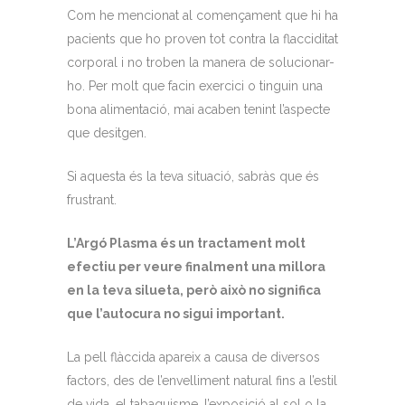
Com he mencionat al començament que hi ha
pacients que ho proven tot contra la flacciditat
corporal i no troben la manera de solucionar-
ho. Per molt que facin exercici o tinguin una
bona alimentació, mai acaben tenint l’aspecte
que desitgen.
Si aquesta és la teva situació, sabràs que és
frustrant.
L’Argó Plasma és un tractament molt
efectiu per veure finalment una millora
en la teva silueta, però això no significa
que l’autocura no sigui important.
La pell flàccida apareix a causa de diversos
factors, des de l’envelliment natural fins a l’estil
de vida, el tabaquisme, l’exposició al sol o la