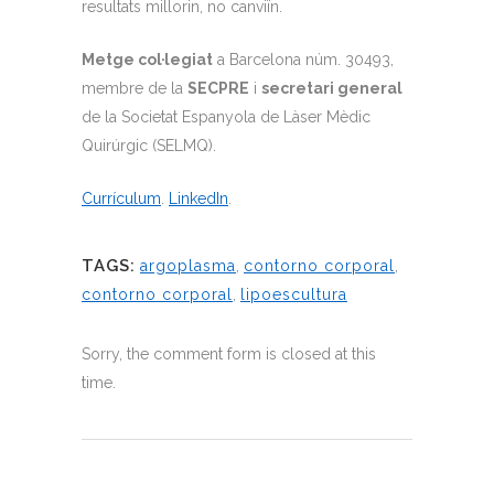
resultats millorin, no canviïn.
Metge col·legiat
a Barcelona núm. 30493,
membre de la
SECPRE
i
secretari general
de la Societat Espanyola de Làser Mèdic
Quirúrgic (SELMQ).
Currículum
.
LinkedIn
.
TAGS:
argoplasma
,
contorno corporal
,
contorno corporal
,
lipoescultura
Sorry, the comment form is closed at this
time.