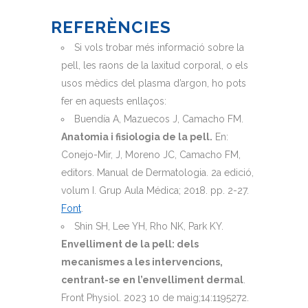
REFERÈNCIES
Si vols trobar més informació sobre la
pell, les raons de la laxitud corporal, o els
usos mèdics del plasma d’argon, ho pots
fer en aquests enllaços:
Buendía A, Mazuecos J, Camacho FM.
Anatomia i fisiologia de la pell.
En:
Conejo-Mir, J, Moreno JC, Camacho FM,
editors. Manual de Dermatologia. 2a edició,
volum I. Grup Aula Médica; 2018. pp. 2-27.
Font
.
Shin SH, Lee YH, Rho NK, Park KY.
Envelliment de la pell: dels
mecanismes a les intervencions,
centrant-se en l’envelliment dermal
.
Front Physiol. 2023 10 de maig;14:1195272.