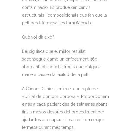
contaminació. Es produeixen canvis
estructurals i composicionals que fan que la
pell perdi fermesa i es torni flàccida.
Què vol dir això?
Bé, significa que el millor resultat
s’aconsegueix amb un enfocament 360,
abordant tots aquells fronts que d’alguna
manera causen la laxitud de la pell.
A Cànons Clinics, tenim el concepte de
«Unitat de Contorn Corporal». Proporcionem
eines a cada pacient des de setmanes abans
fins a mesos després del procediment per
ajudar-los a recuperar i mantenir una major
fermesa durant més temps.