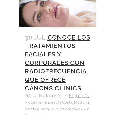
30 JUL
CONOCE LOS
TRATAMIENTOS
FACIALES Y
CORPORALES CON
RADIOFRECUENCIA
QUE OFRECE
CÀNONS CLINICS
Publicado a las 07:11h
en
Blog del Dr.
Víctor Hernández Da Costa
,
Medicina
estética facial
,
Mutuas asociadas
0