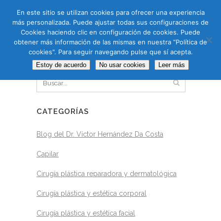
CAS
CAT
ENG
RUS
En este sitio se utilizan cookies para ofrecer una experiencia
más personalizada. Puede ajustar todas sus configuraciones de
Cookies haciendo clic en configuración de cookies. Puede
obtener más información de las mismas en nuestra “Política de
cookies". Para seguir navegando pulse que sí acepta.
BUSCAR
Estoy de acuerdo
No usar cookies
Leer más
CATEGORÍAS
Blog del Dr. Víctor Hernández Da Costa
Capilar
Cirugía plástica reparadora y dermatológica
Cirugía plástica y estética corporal
Cirugía plástica y estética facial