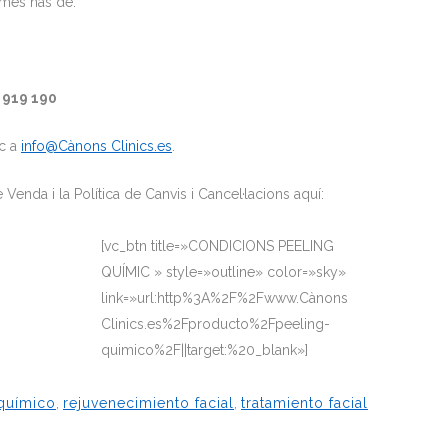
omés has de:
 919 190
ic a
info@Cànons Clinics.es
.
Venda i la Política de Canvis i Cancel·lacions aquí:
[vc_btn title=»CONDICIONS PEELING
QUÍMIC » style=»outline» color=»sky»
link=»url:http%3A%2F%2Fwww.Cànons
Clinics.es%2Fproducto%2Fpeeling-
quimico%2F||target:%20_blank»]
químico
,
rejuvenecimiento facial
,
tratamiento facial