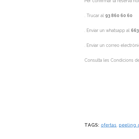
Per confirmar la reserva n
. Trucar al
93 860 60 60
. Enviar un whatsapp al
663
. Enviar un correo electròn
Consulta les Condicions de 
TAGS:
ofertas
,
peeling 