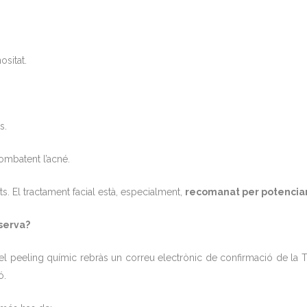
ositat.
s.
combatent l’acné.
s. El tractament facial està, especialment,
recomanat per potenciar
serva?
del peeling químic rebràs un correu electrònic de confirmació de la T
ó.