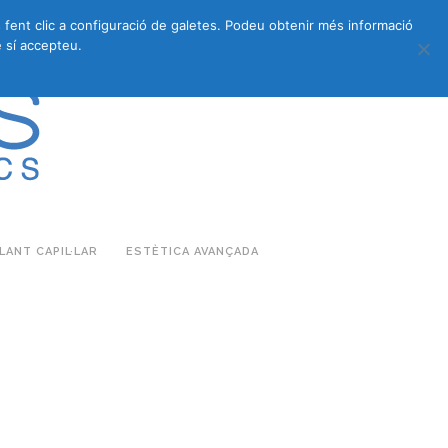
s fent clic a configuració de galetes. Podeu obtenir més informació
683 27 07 09
683 27 07 09
E-COMMERCE
 sí accepteu.
ANT CAPIL·LAR
ESTÈTICA AVANÇADA