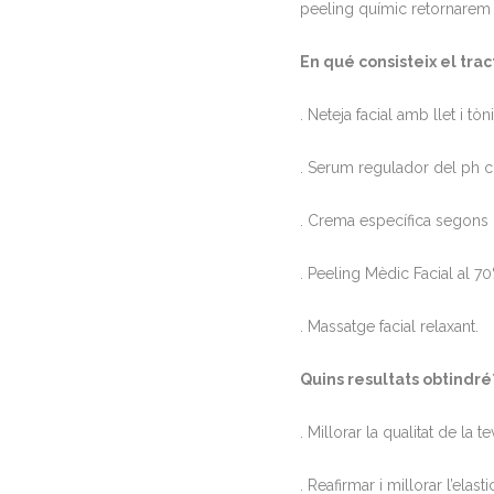
peeling químic retornarem a
En qué consisteix el tr
. Neteja facial amb llet i tòni
. Serum regulador del ph cu
. Crema específica segons l
. Peeling Mèdic Facial al 7
. Massatge facial relaxant.
Quins resultats obtindré
. Millorar la qualitat de la te
. Reafirmar i millorar l’elasti