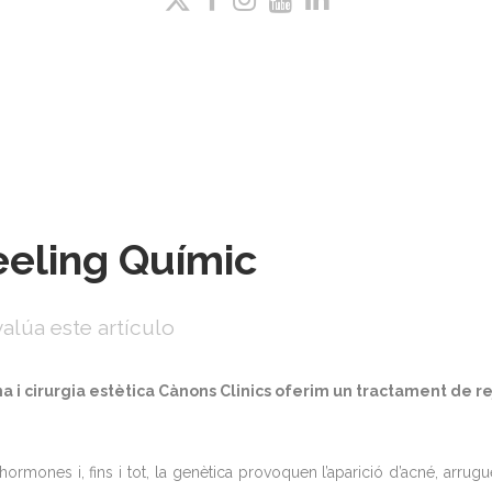
eeling Químic
alúa este artículo
a i cirurgia estètica Cànons Clinics oferim un tractament de 
ormones i, fins i tot, la genètica provoquen l’aparició d’acné, arru