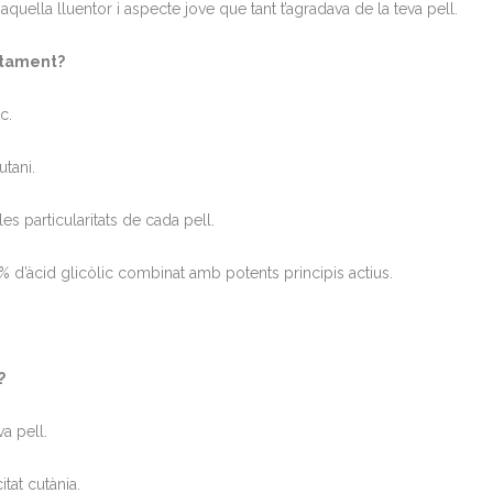
quella lluentor i aspecte jove que tant t’agradava de la teva pell.
actament?
c.
tani.
es particularitats de cada pell.
0% d’àcid glicòlic combinat amb potents principis actius.
?
va pell.
citat cutània.