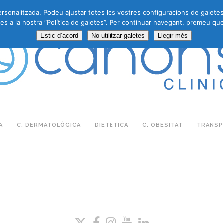
personalitzada. Podeu ajustar totes les vostres configuracions de galete
es a la nostra “Política de galetes”. Per continuar navegant, premeu que
Estic d’acord
No utilitzar galetes
Llegir més
A
C. DERMATOLÒGICA
DIETÈTICA
C. OBESITAT
TRANSPL