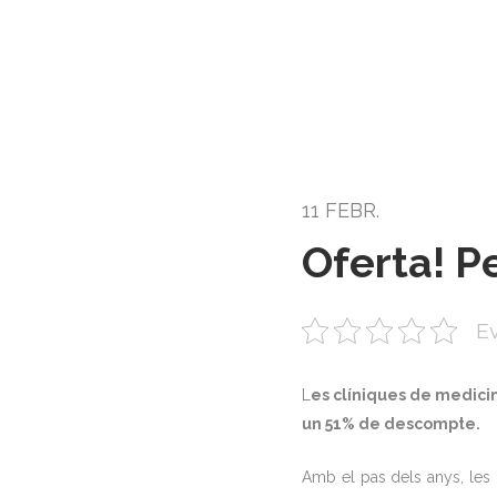
11 FEBR.
Oferta! P
Ev
L
es clíniques de medicin
un 51% de descompte.
Amb el pas dels anys, les h