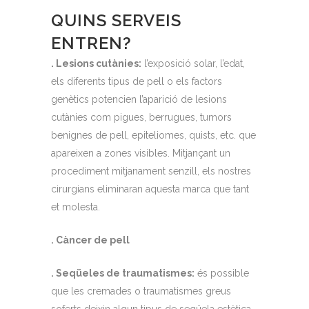
QUINS SERVEIS
ENTREN?
. Lesions cutànies:
l’exposició solar, l’edat,
els diferents tipus de pell o els factors
genètics potencien l’aparició de lesions
cutànies com pigues, berrugues, tumors
benignes de pell, epiteliomes, quists, etc. que
apareixen a zones visibles. Mitjançant un
procediment mitjanament senzill, els nostres
cirurgians eliminaran aquesta marca que tant
et molesta.
. Càncer de pell
. Seqüeles de traumatismes:
és possible
que les cremades o traumatismes greus