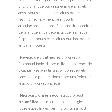
soferts deixin algun tipus de seqüela estètica
o funcional que pugui agreujar-se amb els
anys. Aquests tipus de cicatrius poden
restringir el moviment de músculs,
articulacions i tendons. En els nostres centres
de Granollers i Barcelona t’ajudem a mitigar
l’aspecte d’aquestes cicatrius que tant poden
arribar a molestar.
. Revisió de cicatrius
: és una cirurgia
únicament indicada per millorar l’aparença de
cicatrius. Restaura la funció i corregeix els
canvis en la pell ocasionats per una ferida, una
lesió o una cirurgia prèvia.
. Microcirurgia en reconstrucció post
traumàtica:
els microscopis quirúrgics i
lupes específiques per microcirugria post