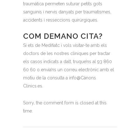
traumàtica permeten suturar petits gots
sanguinis i nervis danyats per traumatismes,
accidents i resseccions quirúrgiques.
COM DEMANO CITA?
Si ets de Medifiatc i vols visitar-te amb els
doctors de les nostres clíniques per tractar
els casos indicats a dalt, truque’ns al 93 860
60 60 o envia’ns un correu electrònic amb el
motiu de la consulta a info@Cànons
Clinics.es.
Sorry, the comment form is closed at this
time.