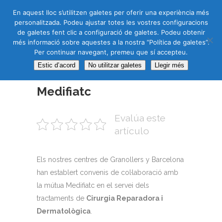
CAS
CAT
ENG
RUS
En aquest lloc s’utilitzen galetes per oferir una experiència més
personalitzada. Podeu ajustar totes les vostres configuracions
de galetes fent clic a configuració de galetes. Podeu obtenir
més informació sobre aquestes a la nostra “Política de galetes”.
Per continuar navegant, premeu que sí accepteu.
Estic d’acord
No utilitzar galetes
Llegir més
07 ABR.
Medifiatc
Evalúa este
artículo
Els nostres centres de Granollers y Barcelona
han establert convenis de col·laboració amb
la mútua Medifiatc en el servei dels
tractaments de
Cirurgia Reparadora i
Dermatològica
.