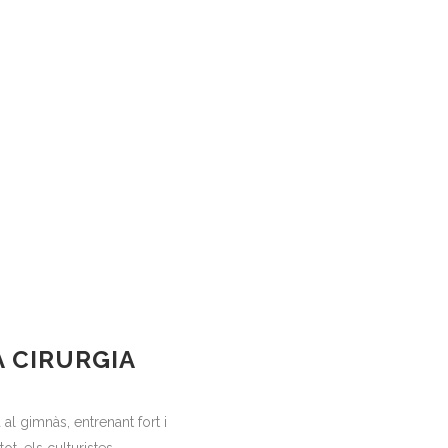
A CIRURGIA
al gimnàs, entrenant fort i