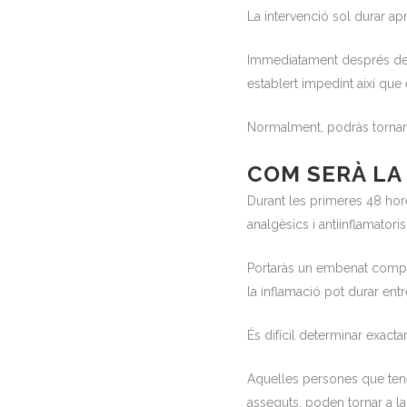
La intervenció sol durar 
Immediatament després de l
establert impedint així qu
Normalment, podràs tornar 
COM SERÀ LA
Durant les primeres 48 hore
analgèsics i antiinflamatoris
Portaràs un embenat compre
la inflamació pot durar en
És difícil determinar exac
Aquelles persones que tenen
asseguts, poden tornar a la