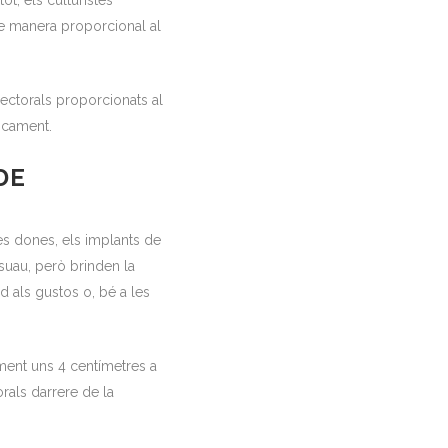
t, els culturistes
de manera proporcional al
ectorals proporcionats al
icament.
DE
es dones, els implants de
 suau, però brinden la
 als gustos o, bé a les
ament uns 4 centímetres a
orals darrere de la