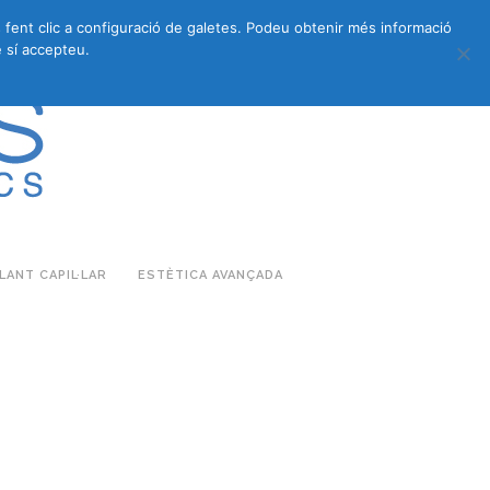
s fent clic a configuració de galetes. Podeu obtenir més informació
683 27 07 09
683 27 07 09
E-COMMERCE
 sí accepteu.
ANT CAPIL·LAR
ESTÈTICA AVANÇADA