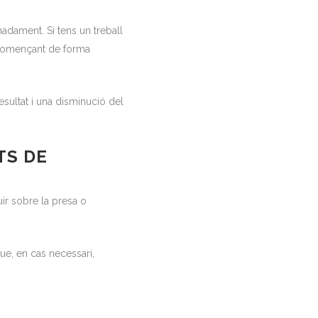
madament. Si tens un treball
l començant de forma
sultat i una disminució del
TS DE
uir sobre la presa o
ue, en cas necessari,