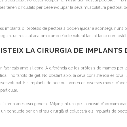
ses d’exercicis… no desenvolupen la massa del múscul pectoral. Fins i to
es tenen dificultats per desenvolupar la seva musculatura pectoral 
ls implants o, pròtesis de pectorals poden ajudar a aconseguir uns p
guint un resultat anatòmic amb efecte natural tant al tacte com estèt
ISTEIX LA CIRURGIA DE IMPLANTS 
n fabricats amb silicona. A diferència de les pròtesis de mames per l
ida i, no farcits de gel. No obstant això, la seva consistència és tova i
senvolupat. Els implants de pectoral vénen en diverses mides d’acord
particular.
 fa amb anestèsia general. Mitjançant una petita incisió d’aproximad
re un conducte per on el teu cirurgià et col·locarà els implants de pect