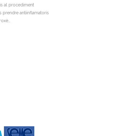
vis al procediment
s prendre antiinflamatoris
proxè…