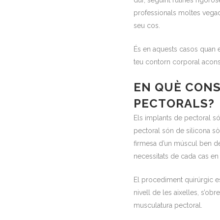
dur, seguint rutines rigoro
professionals moltes vegad
seu cos.
És en aquests casos quan e
teu contorn corporal aconse
EN QUÈ CONS
PECTORALS?
Els implants de pectoral só
pectoral són de silicona sòl
firmesa d’un múscul ben de
necessitats de cada cas en 
El procediment quirúrgic es
nivell de les aixelles, s’ob
musculatura pectoral.