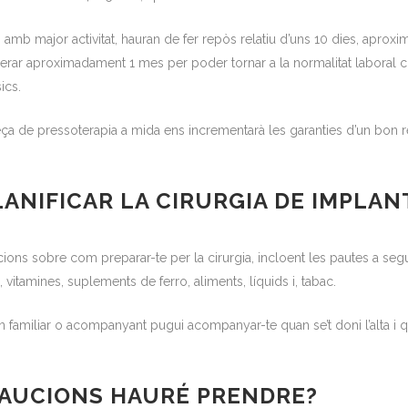
 amb major activitat, hauran de fer repòs relatiu d’uns 10 dies, aproxi
sperar aproximadament 1 mes per poder tornar a la normalitat labora
ics.
 de pressoterapia a mida ens incrementarà les garanties d’un bon re
LANIFICAR LA CIRURGIA DE IMPLAN
cions sobre com preparar-te per la cirurgia, incloent les pautes a seg
itamines, suplements de ferro, aliments, líquids i, tabac.
 familiar o acompanyant pugui acompanyar-te quan se’t doni l’alta i q
AUCIONS HAURÉ PRENDRE?