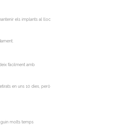
ntenir els implants al lloc
adament.
edeix fàcilment amb
tirats en uns 10 dies, però
stiguin molts temps