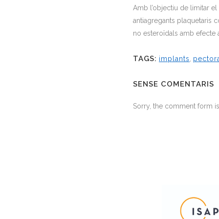
Amb l’objectiu de limitar e
antiagregants plaquetaris c
no esteroïdals amb efecte 
TAGS:
implants
,
pector
SENSE COMENTARIS
Sorry, the comment form is 