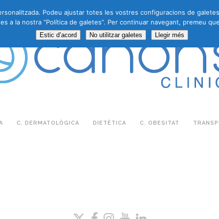
personalitzada. Podeu ajustar totes les vostres configuracions de galete
es a la nostra “Política de galetes”. Per continuar navegant, premeu que
Estic d’acord
No utilitzar galetes
Llegir més
A
C. DERMATOLÒGICA
DIETÈTICA
C. OBESITAT
TRANSPL