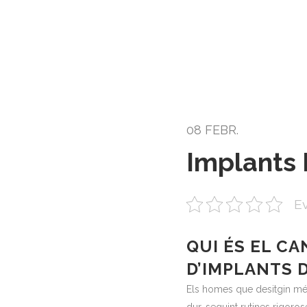
08 FEBR.
Implants 
Ev
QUI ÉS EL CA
D’IMPLANTS 
Els homes que desitgin més 