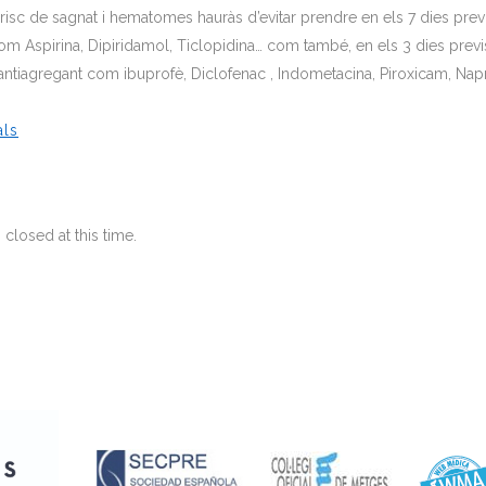
l risc de sagnat i hematomes hauràs d’evitar prendre en els 7 dies pre
om Aspirina, Dipiridamol, Ticlopidina… com també, en els 3 dies previ
antiagregant com ibuprofè, Diclofenac , Indometacina, Piroxicam, Na
als
closed at this time.