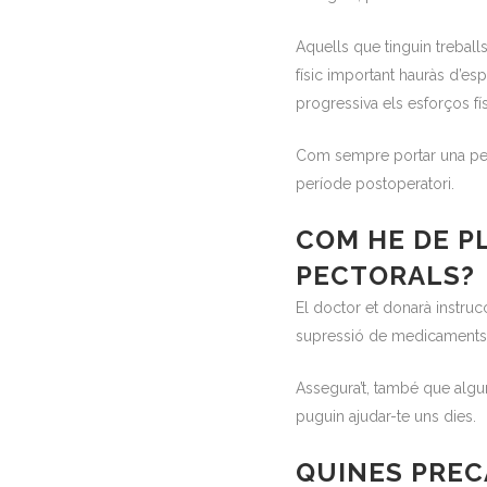
Aquells que tinguin treballs
físic important hauràs d’e
progressiva els esforços fís
Com sempre portar una peça
període postoperatori.
COM HE DE P
PECTORALS?
El doctor et donarà instruc
supressió de medicaments, v
Assegura’t, també que algun
puguin ajudar-te uns dies.
QUINES PREC