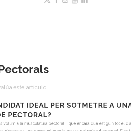
Pectorals
alúa este artículo
NDIDAT IDEAL PER SOTMETRE A UN
DE PECTORAL?
volum a la musculatura pectoral i, que encara que estiguin tot el dia 