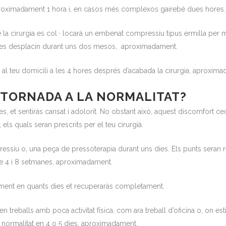
aproximadament 1 hora i, en casos més complexos gairebé dues hores.
a cirurgia es col · locarà un embenat compressiu tipus ermilla per ma
e es desplacin durant uns dos mesos, aproximadament.
al teu domicili a les 4 hores després d’acabada la cirurgia, aproxim
 TORNADA A LA NORMALITAT?
s, et sentiràs cansat i adolorit. No obstant això, aquest discomfort c
, els quals seran prescrits per el teu cirurgià.
ssiu o, una peça de pressoterapia durant uns dies. Els punts seran re
tre 4 i 8 setmanes, aproximadament.
tament en quants dies et recuperaràs completament.
 treballs amb poca activitat física, com ara treball d’oficina o, on e
 normalitat en 4 o 5 dies, aproximadament.