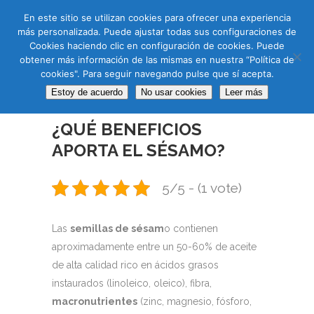
CAS
CAT
ENG
RUS
En este sitio se utilizan cookies para ofrecer una experiencia
más personalizada. Puede ajustar todas sus configuraciones de
Cookies haciendo clic en configuración de cookies. Puede
obtener más información de las mismas en nuestra “Política de
cookies". Para seguir navegando pulse que sí acepta.
Estoy de acuerdo
No usar cookies
Leer más
02 NOV
¿QUÉ BENEFICIOS
APORTA EL SÉSAMO?
5/5 - (1 vote)
Las
semillas de sésam
o contienen
aproximadamente entre un 50-60% de aceite
de alta calidad rico en ácidos grasos
instaurados (linoleico, oleico), fibra,
macronutrientes
(zinc, magnesio, fósforo,