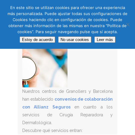
CAS
CAT
ENG
RUS
En este sitio se utilizan cookies para ofrecer una experiencia
más personalizada. Puede ajustar todas sus configuraciones de
Cookies haciendo clic en configuración de cookies. Puede
obtener más información de las mismas en nuestra “Política de
cookies". Para seguir navegando pulse que sí acepta.
Estoy de acuerdo
No usar cookies
Leer más
Nuestros centros de Granollers y Barcelona
han establecido
convenios de colaboración
con Allianz Seguros
en cuanto a los
servicios de Cirugía Reparadora y
Dermatológica.
Descubre qué servicios entran: