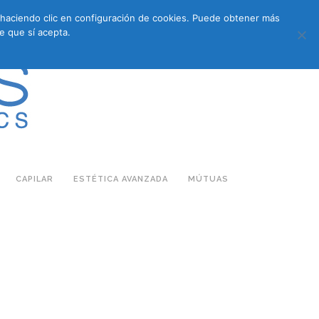
s haciendo clic en configuración de cookies. Puede obtener más
683 27 07 09
683 27 07 09
E-COMMERCE
e que sí acepta.
CAPILAR
ESTÉTICA AVANZADA
MÚTUAS