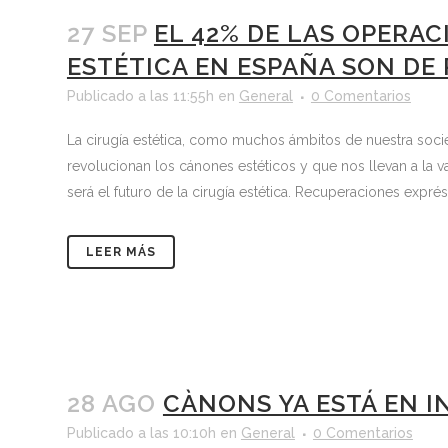
27 SEP
EL 42% DE LAS OPERAC
ESTÉTICA EN ESPAÑA SON DE
Publicado a las 11:55h
en
General
0 Comentarios
La cirugía estética, como muchos ámbitos de nuestra socie
revolucionan los cánones estéticos y que nos llevan a l
será el futuro de la cirugía estética. Recuperaciones expré
LEER MÁS
28 AGO
CÀNONS YA ESTÁ EN 
Publicado a las 10:10h
en
General
0 Comentarios