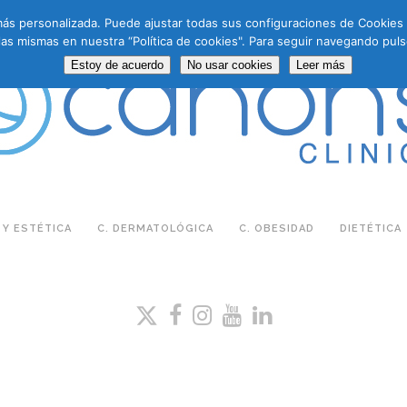
a más personalizada. Puede ajustar todas sus configuraciones de Cookie
las mismas en nuestra “Política de cookies". Para seguir navegando puls
Estoy de acuerdo
No usar cookies
Leer más
 Y ESTÉTICA
C. DERMATOLÓGICA
C. OBESIDAD
DIETÉTICA