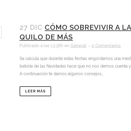
27 DIC
CÓMO SOBREVIVIR A L
QUILO DE MÁS
Publicado a las 13:38h
en
General
0 Comentarios
Se calcula que durante estas fechas engordamos una media
bebida de las Navidades hace que no nos demos cuenta y 
A continuación te damos algunos consejos...
LEER MÁS