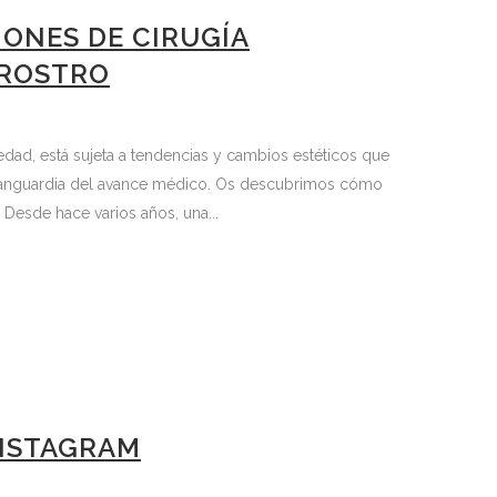
IONES DE CIRUGÍA
 ROSTRO
dad, está sujeta a tendencias y cambios estéticos que
a vanguardia del avance médico. Os descubrimos cómo
s Desde hace varios años, una...
INSTAGRAM