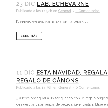
23 DIC
LAB. ECHEVARNE
Publicado a las 14:52h
en
General
0 Comentarios
Клинические анализы и анатом патология....
LEER MÁS
11 DIC
ESTA NAVIDAD, REGALA
REGALO DE CÀNONS
Publicado a las 14:36h
en
General
0 Comentarios
¿Quieres obsequiar a un ser querido con un regalo origin
de nuestros tratamientos de belleza, ¡le encantará! Elige en