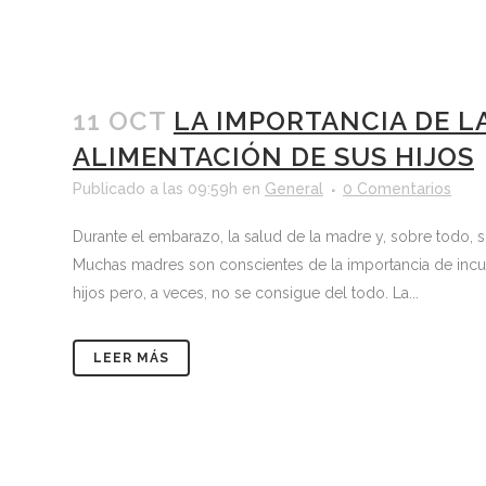
11 OCT
LA IMPORTANCIA DE L
ALIMENTACIÓN DE SUS HIJOS
Publicado a las 09:59h
en
General
0 Comentarios
Durante el embarazo, la salud de la madre y, sobre todo, s
Muchas madres son conscientes de la importancia de incul
hijos pero, a veces, no se consigue del todo. La...
LEER MÁS