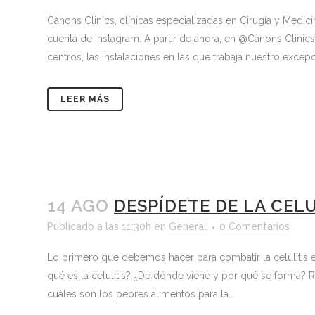
Cànons Clinics, clínicas especializadas en Cirugía y Medici
cuenta de Instagram. A partir de ahora, en @Cànons Clinic
centros, las instalaciones en las que trabaja nuestro excepc
LEER MÁS
14 AGO
DESPÍDETE DE LA CELU
Publicado a las 11:30h
en
General
0 Comentarios
Lo primero que debemos hacer para combatir la celulitis 
qué es la celulitis? ¿De dónde viene y por qué se forma
cuáles son los peores alimentos para la...