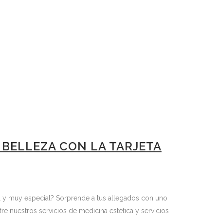
 BELLEZA CON LA TARJETA
al y muy especial? Sorprende a tus allegados con uno
tre nuestros servicios de medicina estética y servicios