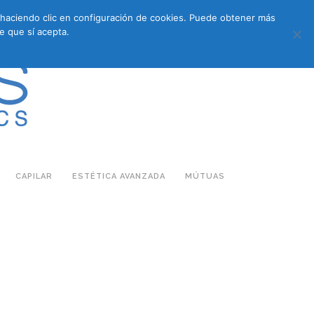
s haciendo clic en configuración de cookies. Puede obtener más
683 27 07 09
683 27 07 09
E-COMMERCE
e que sí acepta.
CAPILAR
ESTÉTICA AVANZADA
MÚTUAS