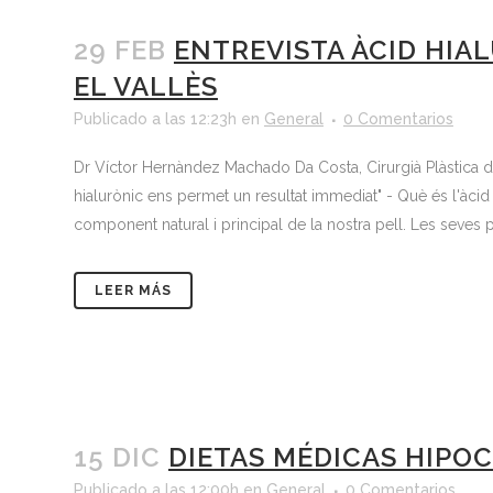
29 FEB
ENTREVISTA ÀCID HIA
EL VALLÈS
Publicado a las 12:23h
en
General
0 Comentarios
Dr Víctor Hernàndez Machado Da Costa, Cirurgià Plàstica d
hialurònic ens permet un resultat immediat" - Què és l'àcid 
component natural i principal de la nostra pell. Les seves pro
LEER MÁS
15 DIC
DIETAS MÉDICAS HIPO
Publicado a las 12:00h
en
General
0 Comentarios