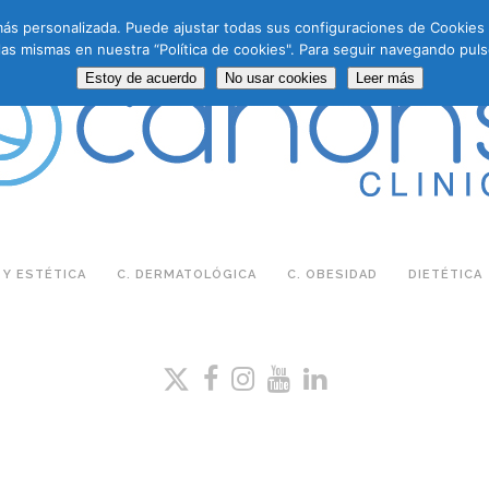
a más personalizada. Puede ajustar todas sus configuraciones de Cookie
las mismas en nuestra “Política de cookies". Para seguir navegando puls
Estoy de acuerdo
No usar cookies
Leer más
 Y ESTÉTICA
C. DERMATOLÓGICA
C. OBESIDAD
DIETÉTICA