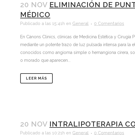
20 NOV
ELIMINACIÓN DE PUN
MÉDICO
Publicado a las 15:41h
en
General
0 Comentarios
En Cànons Clinics, clínicas de Medicina Estética y Cirugía
mediante un potente trazo de luz pulsada intensa para la e
conocidos como angioma simple o hemangiona cirera, son
o morado que aparecen...
LEER MÁS
20 NOV
INTRALIPOTERAPIA C
Publicado a las 10:21h
en
General
0 Comentarios