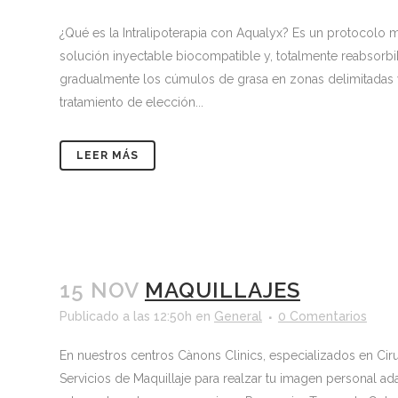
¿Qué es la Intralipoterapia con Aqualyx? Es un protocolo
solución inyectable biocompatible y, totalmente reabsorbi
gradualmente los cúmulos de grasa en zonas delimitadas y
tratamiento de elección...
LEER MÁS
15 NOV
MAQUILLAJES
Publicado a las 12:50h
en
General
0 Comentarios
En nuestros centros Cànons Clinics, especializados en Cir
Servicios de Maquillaje para realzar tu imagen personal a