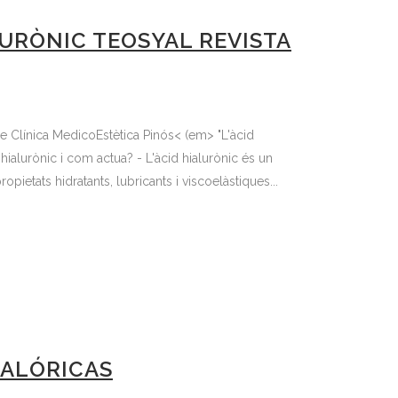
LURÒNIC TEOSYAL REVISTA
e Clínica MedicoEstètica Pinós< (em> "L'àcid
hialurònic i com actua? - L'àcid hialurònic és un
pietats hidratants, lubricants i viscoelàstiques...
CALÓRICAS