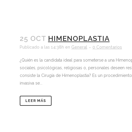
25 OCT
HIMENOPLASTIA
Publicado a las 14:38h
en
General
0 Comentarios
¿Quién es la candidata ideal para someterse a una Himeno
sociales, psicológicas, religiosas o, personales deseen res
consiste la Cirugía de Himenoplastia? Es un procedimient
invasiva se...
LEER MÁS