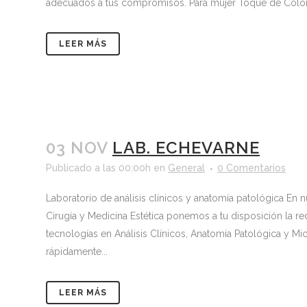
adecuados a tus compromisos. Para mujer Toque de Color:I
LEER MÁS
03 NOV
LAB. ECHEVARNE
Publicado a las 00:00h
en
General
0 Comentarios
Laboratorio de análisis clínicos y anatomía patológica En 
Cirugía y Medicina Estética ponemos a tu disposición la re
tecnologías en Análisis Clínicos, Anatomía Patológica y Mi
rápidamente...
LEER MÁS