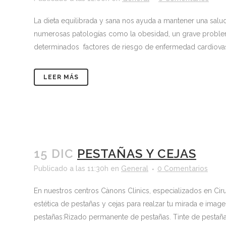
La dieta equilibrada y sana nos ayuda a mantener una salud
numerosas patologías como la obesidad, un grave proble
determinados factores de riesgo de enfermedad cardiovas
LEER MÁS
15 DIC
PESTAÑAS Y CEJAS
Publicado a las 11:30h
en
General
0 Comentarios
En nuestros centros Cànons Clinics, especializados en Ciru
estética de pestañas y cejas para realzar tu mirada e ima
pestañas:Rizado permanente de pestañas. Tinte de pestañ