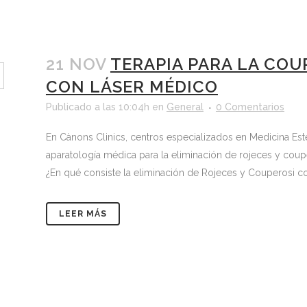
21 NOV
TERAPIA PARA LA COU
CON LÁSER MÉDICO
Publicado a las 10:04h
en
General
0 Comentarios
En Cànons Clinics, centros especializados en Medicina Esté
aparatología médica para la eliminación de rojeces y coup
¿En qué consiste la eliminación de Rojeces y Couperosi co
LEER MÁS