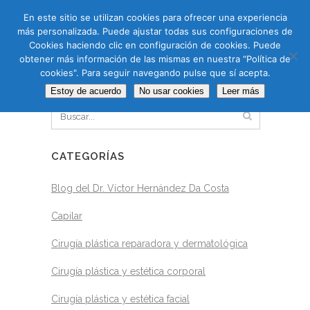
CAS
CAT
ENG
RUS
En este sitio se utilizan cookies para ofrecer una experiencia
más personalizada. Puede ajustar todas sus configuraciones de
Cookies haciendo clic en configuración de cookies. Puede
obtener más información de las mismas en nuestra “Política de
cookies". Para seguir navegando pulse que sí acepta.
BUSCAR
Estoy de acuerdo
No usar cookies
Leer más
CATEGORÍAS
Blog del Dr. Víctor Hernández Da Costa
Capilar
Cirugía plástica reparadora y dermatológica
Cirugía plástica y estética corporal
Cirugía plástica y estética facial