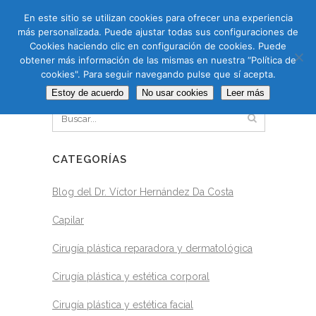
CAS
CAT
ENG
RUS
En este sitio se utilizan cookies para ofrecer una experiencia
más personalizada. Puede ajustar todas sus configuraciones de
Cookies haciendo clic en configuración de cookies. Puede
obtener más información de las mismas en nuestra “Política de
cookies". Para seguir navegando pulse que sí acepta.
BUSCAR
Estoy de acuerdo
No usar cookies
Leer más
CATEGORÍAS
Blog del Dr. Víctor Hernández Da Costa
Capilar
Cirugía plástica reparadora y dermatológica
Cirugía plástica y estética corporal
Cirugía plástica y estética facial