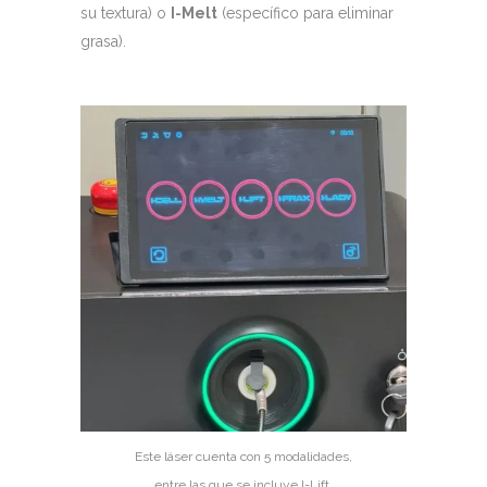
su textura) o
I-Melt
(específico para eliminar
grasa).
Este láser cuenta con 5 modalidades,
entre las que se incluye I-Lift.