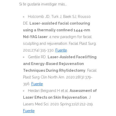
Si te gustaría investigar más…
Holcomb JD, Turk J, Baek SJ, Rousso
DE.
Laser-assisted facial contouring
using a thermally confined 1444-nm
Nd-YAG laser
: a new paradigm for facial
sculpting and rejuvenation. Facial Plast Surg.
2011;27(4):315-330.
Fuente
.
Gentile RD.
Laser-Assisted Facelifting
and Energy-Based Rejuvenation
Techniques During Rhytidectomy
. Facial
Plast Surg Clin North Am. 2020;28(3):379-
396.
Fuente
.
Heidari Beigvand H et al.
Assessment of
Laser Effects on Skin Rejuvenation
. J
Lasers Med Sci. 2020 Spring;11(2):212-219.
Fuente
.