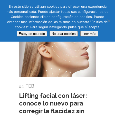
CAS
CAT
ENG
RUS
En este sitio se utilizan cookies para ofrecer una experiencia
más personalizada. Puede ajustar todas sus configuraciones de
Cookies haciendo clic en configuración de cookies. Puede
obtener más información de las mismas en nuestra “Política de
cookies". Para seguir navegando pulse que sí acepta.
Estoy de acuerdo
No usar cookies
Leer más
24 FEB
Lifting facial con láser:
conoce lo nuevo para
corregir la flacidez sin