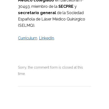
Médico colegiado
en Barcelona nº
30493, miembro de la
SECPRE
y
secretario general
de la Sociedad
Española de Láser Médico Quirúrgico
(SELMQ).
Currículum
.
LinkedIn
.
Sorry, the comment form is closed at this
time.