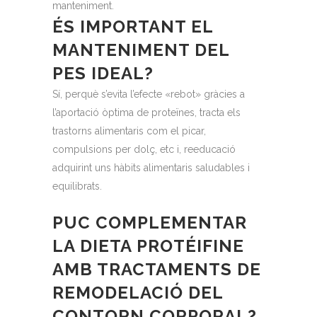
manteniment.
ÉS IMPORTANT EL
MANTENIMENT DEL
PES IDEAL?
Sí, perquè s’evita l’efecte «rebot» gràcies a
l’aportació òptima de proteïnes, tracta els
trastorns alimentaris com el picar,
compulsions per dolç, etc i, reeducació
adquirint uns hàbits alimentaris saludables i
equilibrats.
PUC COMPLEMENTAR
LA DIETA PROTÉIFINE
AMB TRACTAMENTS DE
REMODELACIÓ DEL
CONTORN CORPORAL?