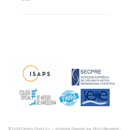
©
2026 Cànons Clinics S.L. – Avinguda Diagonal 354, 08013 Barcelona –