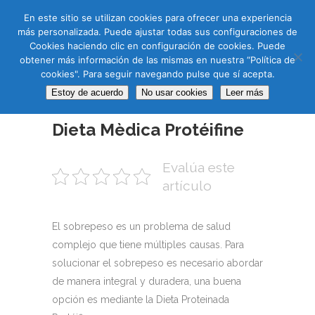
CAS
CAT
ENG
RUS
En este sitio se utilizan cookies para ofrecer una experiencia
más personalizada. Puede ajustar todas sus configuraciones de
Cookies haciendo clic en configuración de cookies. Puede
obtener más información de las mismas en nuestra “Política de
cookies". Para seguir navegando pulse que sí acepta.
Estoy de acuerdo
No usar cookies
Leer más
06 FEB
Dieta Mèdica Protéifine
Evalúa este
artículo
El sobrepeso es un problema de salud
complejo que tiene múltiples causas.
Para
solucionar el sobrepeso es necesario abordar
de manera integral y duradera, una buena
opción es mediante la Dieta Proteinada