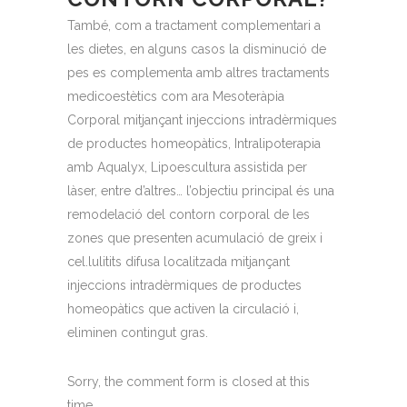
També, com a tractament complementari a
les dietes, en alguns casos la disminució de
pes es complementa amb altres tractaments
medicoestètics com ara Mesoteràpia
Corporal mitjançant injeccions intradèrmiques
de productes homeopàtics, Intralipoterapia
amb Aqualyx, Lipoescultura assistida per
làser, entre d’altres… l’objectiu principal és una
remodelació del contorn corporal de les
zones que presenten acumulació de greix i
cel.lulitits difusa localitzada mitjançant
injeccions intradèrmiques de productes
homeopàtics que activen la circulació i,
eliminen contingut gras.
Sorry, the comment form is closed at this
time.