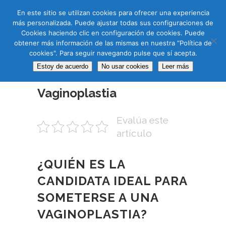
CAS
CAT
ENG
RUS
En este sitio se utilizan cookies para ofrecer una experiencia
más personalizada. Puede ajustar todas sus configuraciones de
Cookies haciendo clic en configuración de cookies. Puede
obtener más información de las mismas en nuestra “Política de
cookies". Para seguir navegando pulse que sí acepta.
Estoy de acuerdo
No usar cookies
Leer más
10 FEB
Vaginoplastia
Evalúa este
artículo
¿QUIÉN ES LA
CANDIDATA IDEAL PARA
SOMETERSE A UNA
VAGINOPLASTIA?