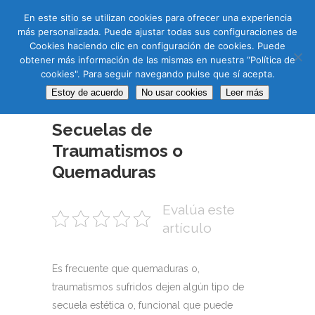
CAS
CAT
ENG
RUS
En este sitio se utilizan cookies para ofrecer una experiencia
más personalizada. Puede ajustar todas sus configuraciones de
Cookies haciendo clic en configuración de cookies. Puede
obtener más información de las mismas en nuestra “Política de
cookies". Para seguir navegando pulse que sí acepta.
Estoy de acuerdo
No usar cookies
Leer más
04 JUL
Secuelas de
Traumatismos o
Quemaduras
Evalúa este
artículo
Es frecuente que quemaduras o,
traumatismos sufridos dejen algún tipo de
secuela estética o, funcional que puede