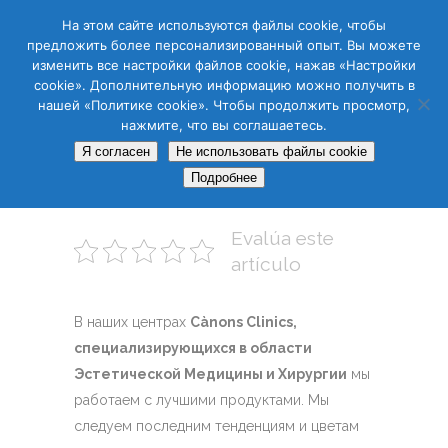
CAS
CAT
ENG
RUS
На этом сайте используются файлы cookie, чтобы
предложить более персонализированный опыт. Вы можете
изменить все настройки файлов cookie, нажав «Настройки
cookie». Дополнительную информацию можно получить в
нашей «Политике cookie». Чтобы продолжить просмотр,
нажмите, что вы соглашаетесь.
19 ИЮЛ
Я согласен
Не использовать файлы cookie
Подробнее
Маникюр и Педикюр
Evalúa este
artículo
В наших центрах
Cànons Clinics,
специализирующихся в области
Эстетической Медицины и Хирургии
мы
работаем с лучшими продуктами. Мы
следуем последним тенденциям и цветам