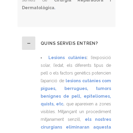
serveis de
Cirurgia Reparadora i
Dermatològica
.
QUINS SERVEIS ENTREN?
Lesions cutànies
:
l’exposició
solar, l’edat, els diferents tipus de
pell o els factors genètics potencien
l’aparició de
lesions cutànies com
pigues, berrugues, tumors
benignes de pell, epiteliomes,
quists, etc
.
que apareixen a zones
visibles. Mitjançant un procediment
mitjanament senzill,
els nostres
cirurgians eliminaran aquesta