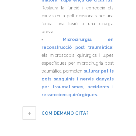
millorar l’aparença de cicatrius
.
Restaura la funció i corregeix els
canvis en la pell ocasionats per una
ferida, una lesió o una cirurgia
prèvia.
Microcirurgia en
reconstrucció post traumàtica
:
els microscopis quirúrgics i lupes
específiques per microcirugria post
traumàtica permeten
suturar petits
gots sanguinis i nervis danyats
per traumatismes, accidents i
resseccions quirúrgiques
.
COM DEMANO CITA?