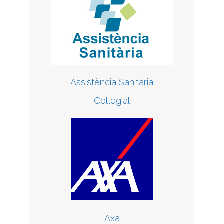
Assistència Sanitària
Col·legial
Axa