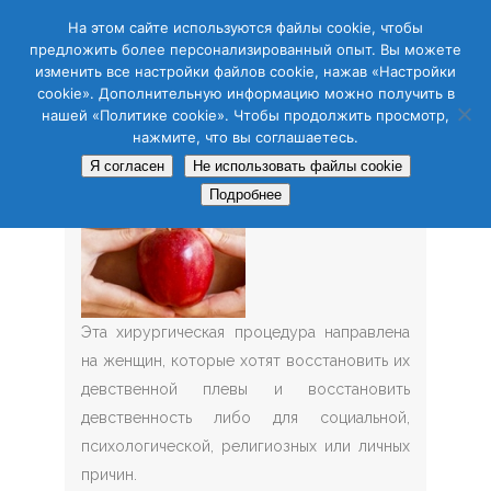
CAS
CAT
ENG
RUS
На этом сайте используются файлы cookie, чтобы
предложить более персонализированный опыт. Вы можете
изменить все настройки файлов cookie, нажав «Настройки
cookie». Дополнительную информацию можно получить в
нашей «Политике cookie». Чтобы продолжить просмотр,
нажмите, что вы соглашаетесь.
Я согласен
Не использовать файлы cookie
Подробнее
Эта хирургическая процедура направлена
на женщин, которые хотят восстановить их
девственной плевы и восстановить
девственность либо для социальной,
психологической, религиозных или личных
причин.