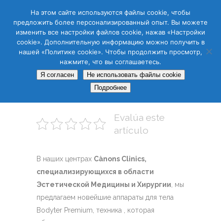
CAS
CAT
ENG
RUS
На этом сайте используются файлы cookie, чтобы
предложить более персонализированный опыт. Вы можете
изменить все настройки файлов cookie, нажав «Настройки
cookie». Дополнительную информацию можно получить в
нашей «Политике cookie». Чтобы продолжить просмотр,
нажмите, что вы соглашаетесь.
19 ИЮЛ
Я согласен
Не использовать файлы cookie
Подробнее
Bodyter Premium
Evalúa este
artículo
В наших центрах
Cànons Clinics,
специализирующихся в области
Эстетической Медицины и Хирургии
, мы
предлагаем новейшие аппараты для тела
Bodyter Premium, техника , которая