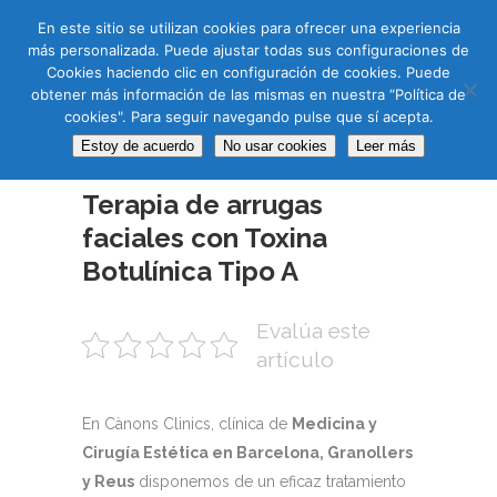
CAS
CAT
ENG
RUS
En este sitio se utilizan cookies para ofrecer una experiencia
más personalizada. Puede ajustar todas sus configuraciones de
Cookies haciendo clic en configuración de cookies. Puede
obtener más información de las mismas en nuestra “Política de
cookies". Para seguir navegando pulse que sí acepta.
Estoy de acuerdo
No usar cookies
Leer más
27 NOV
Terapia de arrugas
faciales con Toxina
Botulínica Tipo A
Evalúa este
artículo
En Cànons Clinics, clínica de
Medicina y
Cirugía Estética en Barcelona, Granollers
y Reus
disponemos de un eficaz tratamiento