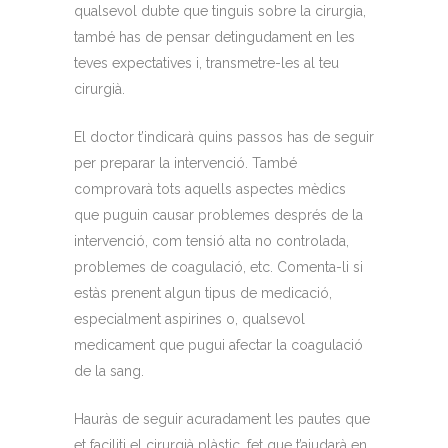
qualsevol dubte que tinguis sobre la cirurgia,
també has de pensar detingudament en les
teves expectatives i, transmetre-les al teu
cirurgià.
El doctor t’indicarà quins passos has de seguir
per preparar la intervenció. També
comprovarà tots aquells aspectes mèdics
que puguin causar problemes després de la
intervenció, com tensió alta no controlada,
problemes de coagulació, etc. Comenta-li si
estàs prenent algun tipus de medicació,
especialment aspirines o, qualsevol
medicament que pugui afectar la coagulació
de la sang.
Hauràs de seguir acuradament les pautes que
et faciliti el cirurgià plàstic, fet que t’ajudarà en