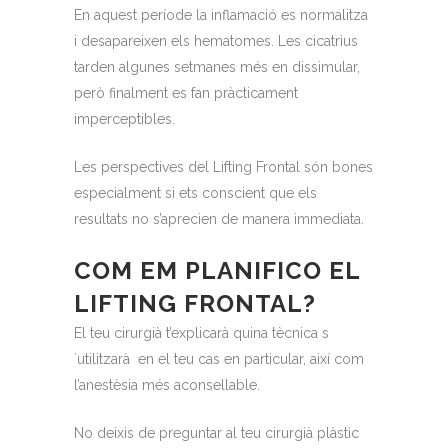
En aquest període la inflamació es normalitza
i desapareixen els hematomes. Les cicatrius
tarden algunes setmanes més en dissimular,
però finalment es fan pràcticament
imperceptibles.
Les perspectives del Lifting Frontal són bones
especialment si ets conscient que els
resultats no s’aprecien de manera immediata.
COM EM PLANIFICO EL
LIFTING FRONTAL?
El teu cirurgià t’explicarà quina tècnica s
´utilitzarà en el teu cas en particular, així com
l’anestèsia més aconsellable.
No deixis de preguntar al teu cirurgià plàstic