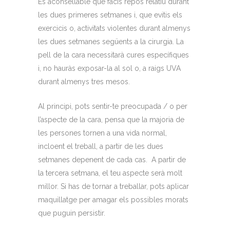
És aconsellable que facis repòs relatiu durant
les dues primeres setmanes i, que evitis els
exercicis o, activitats violentes durant almenys
les dues setmanes següents a la cirurgia. La
pell de la cara necessitarà cures específiques
i, no hauràs exposar-la al sol o, a raigs UVA
durant almenys tres mesos.
Al principi, pots sentir-te preocupada / o per
l’aspecte de la cara, pensa que la majoria de
les persones tornen a una vida normal,
incloent el treball, a partir de les dues
setmanes depenent de cada cas. A partir de
la tercera setmana, el teu aspecte serà molt
millor. Si has de tornar a treballar, pots aplicar
maquillatge per amagar els possibles morats
que puguin persistir.