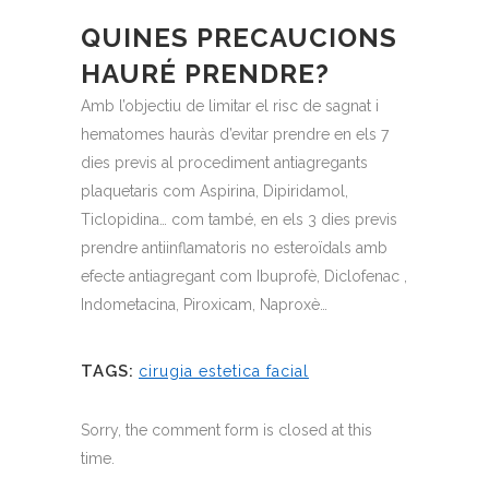
QUINES PRECAUCIONS
HAURÉ PRENDRE?
Amb l’objectiu de limitar el risc de sagnat i
hematomes hauràs d’evitar prendre en els 7
dies previs al procediment antiagregants
plaquetaris com Aspirina, Dipiridamol,
Ticlopidina… com també, en els 3 dies previs
prendre antiinflamatoris no esteroïdals amb
efecte antiagregant com Ibuprofè, Diclofenac ,
Indometacina, Piroxicam, Naproxè…
TAGS:
cirugia estetica facial
Sorry, the comment form is closed at this
time.