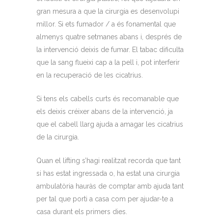
gran mesura a que la cirurgia es desenvolupi
millor. Si ets fumador / a és fonamental que
almenys quatre setmanes abans i, després de
la intervenció deixis de fumar. El tabac dificulta
que la sang flueixi cap a la pell i, pot interferir
en la recuperació de les cicatrius.
Si tens els cabells curts és recomanable que
els deixis créixer abans de la intervenció, ja
que el cabell llarg ajuda a amagar les cicatrius
de la cirurgia.
Quan el lifting s’hagi realitzat recorda que tant
si has estat ingressada o, ha estat una cirurgia
ambulatòria hauràs de comptar amb ajuda tant
per tal que porti a casa com per ajudar-te a
casa durant els primers dies.