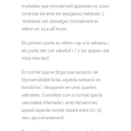
molèsties que normalment apareixen es solen
controlar bé amb els analgèsics habituals. L
´’embenat i els drenatges normalment es
retiren en 24 a 48 hores.
Els primers punts es retiren cap a la setmana i,
els punts del cuir cabellut i / o les grapes una
mica més tard.
És normal que es tingui una sensació de
hiposensibilitat facial, aquesta sensació és
transitòria i, desapareix en unes quantes
setmanes. Considera com a normal que la
cara estarà inflamada i, amb hematomes,
aquest aspecte només durarà entre 10 i 15
dies, aproximadament.