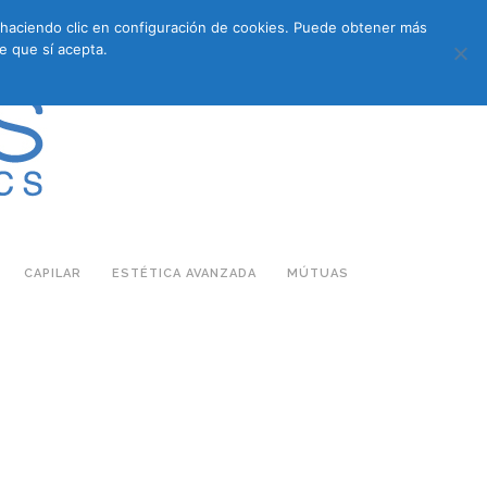
s haciendo clic en configuración de cookies. Puede obtener más
683 27 07 09
683 27 07 09
E-COMMERCE
e que sí acepta.
CAPILAR
ESTÉTICA AVANZADA
MÚTUAS