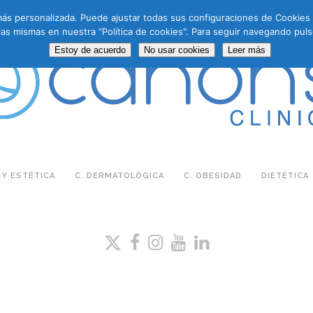
a más personalizada. Puede ajustar todas sus configuraciones de Cookie
las mismas en nuestra “Política de cookies". Para seguir navegando puls
Estoy de acuerdo
No usar cookies
Leer más
 Y ESTÉTICA
C. DERMATOLÓGICA
C. OBESIDAD
DIETÉTICA