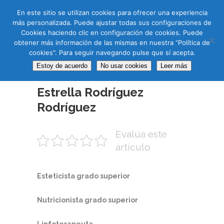
CAS
CAT
ENG
RUS
En este sitio se utilizan cookies para ofrecer una experiencia
más personalizada. Puede ajustar todas sus configuraciones de
Cookies haciendo clic en configuración de cookies. Puede
obtener más información de las mismas en nuestra “Política de
cookies". Para seguir navegando pulse que sí acepta.
Estoy de acuerdo
No usar cookies
Leer más
15 FEB
Estrella Rodríguez
Rodríguez
Evalúa este
artículo
Esteticista grado superior
Nutricionista
grado superior