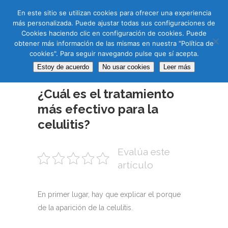
CAS
CAT
ENG
RUS
En este sitio se utilizan cookies para ofrecer una experiencia
más personalizada. Puede ajustar todas sus configuraciones de
Cookies haciendo clic en configuración de cookies. Puede
obtener más información de las mismas en nuestra “Política de
cookies". Para seguir navegando pulse que sí acepta.
Estoy de acuerdo
No usar cookies
Leer más
04 JUN
¿Cuál es el tratamiento
más efectivo para la
celulitis?
Evalúa este
artículo
En primer lugar, hay que explicar el porque
de la aparición de la celulitis.