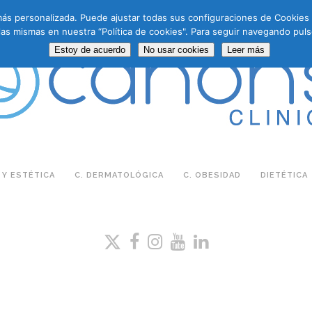
a más personalizada. Puede ajustar todas sus configuraciones de Cookie
las mismas en nuestra “Política de cookies". Para seguir navegando puls
Estoy de acuerdo
No usar cookies
Leer más
 Y ESTÉTICA
C. DERMATOLÓGICA
C. OBESIDAD
DIETÉTICA