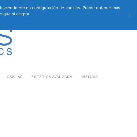
s haciendo clic en configuración de cookies. Puede obtener más
683 27 07 09
683 27 07 09
E-COMMERCE
e que sí acepta.
CAPILAR
ESTÉTICA AVANZADA
MÚTUAS