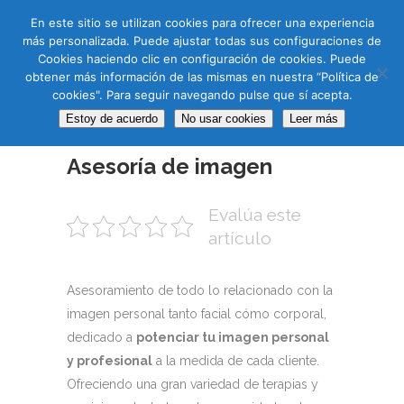
CAS
CAT
ENG
RUS
En este sitio se utilizan cookies para ofrecer una experiencia
más personalizada. Puede ajustar todas sus configuraciones de
Cookies haciendo clic en configuración de cookies. Puede
obtener más información de las mismas en nuestra “Política de
cookies". Para seguir navegando pulse que sí acepta.
Estoy de acuerdo
No usar cookies
Leer más
11 DIC
Asesoría de imagen
Evalúa este
artículo
Asesoramiento de todo lo relacionado con la
imagen personal tanto facial cómo corporal,
dedicado a
potenciar tu imagen personal
y profesional
a la medida de cada cliente.
Ofreciendo una gran variedad de terapias y