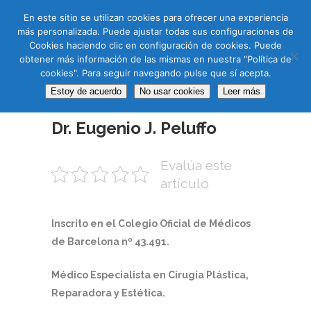
CAS
CAT
ENG
RUS
En este sitio se utilizan cookies para ofrecer una experiencia
más personalizada. Puede ajustar todas sus configuraciones de
Cookies haciendo clic en configuración de cookies. Puede
obtener más información de las mismas en nuestra “Política de
cookies". Para seguir navegando pulse que sí acepta.
Estoy de acuerdo
No usar cookies
Leer más
24 FEB
Dr. Eugenio J. Peluffo
Evalúa este
artículo
Inscrito en el Colegio Oficial de Médicos
de Barcelona nº 43.491.
Médico Especialista en Cirugía Plástica,
Reparadora y Estética.