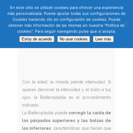
CAS
CAT
ENG
RUS
En este sitio se utilizan cookies para ofrecer una experiencia
más personalizada. Puede ajustar todas sus configuraciones de
Cookies haciendo clic en configuración de cookies. Puede
obtener más información de las mismas en nuestra “Política de
cookies". Para seguir navegando pulse que sí acepta.
BLEFAROPLASTIA
Estoy de acuerdo
No usar cookies
Leer más
Con la edad, la mirada pierde intensidad. Si
quieres devolver la intensidad y el brillo a tus
ojos, la Blefaroplastia es el procedimiento
indicado.
La Blefaroplastia puede
corregir la caída de
los párpados superiores y las bolsas de
los inferiores
, características que hacen que