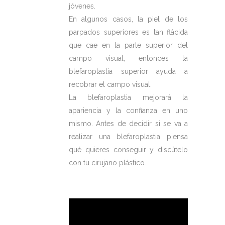
jóvenes.
En algunos casos, la piel de los
parpados superiores es tan flácida
que cae en la parte superior del
campo visual, entonces la
blefaroplastia superior ayuda a
recobrar el campo visual.
La blefaroplastia mejorará la
apariencia y la confianza en uno
mismo. Antes de decidir si se va a
realizar una blefaroplastia piensa
qué quieres conseguir y discútelo
con tu cirujano plástico.