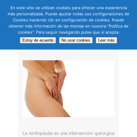
CAS
CAT
ENG
RUS
En este sitio se utilizan cookies para ofrecer una experiencia
más personalizada. Puede ajustar todas sus configuraciones de
Cookies haciendo clic en configuración de cookies. Puede
obtener más información de las mismas en nuestra “Política de
cookies". Para seguir navegando pulse que sí acepta.
NIMFOPLASTIA
Estoy de acuerdo
No usar cookies
Leer más
La nimfoplastia es una intervención quirúrgica